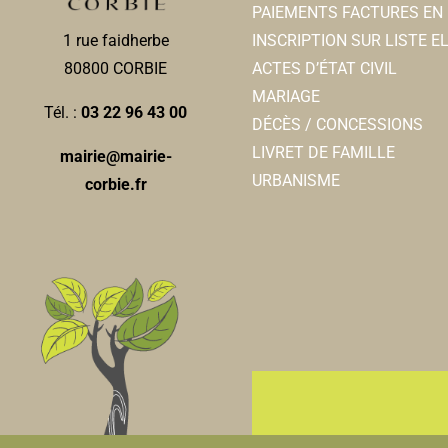
PAIEMENTS FACTURES EN 
INSCRIPTION SUR LISTE 
1 rue faidherbe
ACTES D’ÉTAT CIVIL
80800 CORBIE
MARIAGE
Tél. :
03 22 96 43 00
DÉCÈS / CONCESSIONS
LIVRET DE FAMILLE
mairie@mairie-
URBANISME
corbie.fr