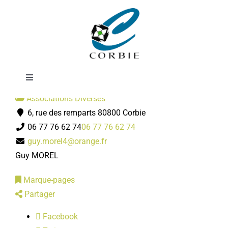
Passer
FNATH
au
contenu
Toggle
Navigation
Associations Diverses
Mairie
6, rue des remparts 80800 Corbie
06 77 76 62 74
06 77 76 62 74
DÉMARCHES ADMINISTRATIVES
guy.morel4@orange.fr
Guy MOREL
SERVICES MUNICIPAUX
Marque-pages
Partager
PRATIQUE
Facebook