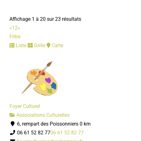
Associations Diverses
2 Rue Lon Cur 80800 Corbie
Affichage 1 à 20 sur 23 résultats
06 82 49 50 33
06 82 49 50 33
«
1
2
»
Jacky YOLLENT
Filtre
Liste
Grille
Carte
Association des jeunes sapeurs-pompiers du Val de
Somme
Associations Diverses
2 Rue Lon Cur 80800 Corbie
06 27 83 71 60
06 27 83 71 60
Sébastien LEFEBVRE
Foyer Culturel
Associations Culturelles
6, rempart des Poissonniers
0 km
Club coeur et santé
06 61 52 82 77
06 61 52 82 77
Associations Diverses