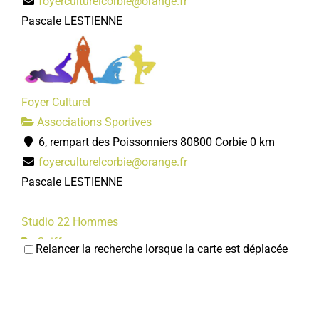
foyerculturelcorbie@orange.fr
80800 Corbie
Pascale LESTIENNE
03 22 40 66 64
03 22 40 66 64
Christian CRESPEL
Club de l'age d'or
Foyer Culturel
Associations Diverses
Associations Sportives
80800 Corbie
6, rempart des Poissonniers 80800 Corbie
0 km
06 32 83 42 82
06 32 83 42 82
foyerculturelcorbie@orange.fr
Bernard DELEU
Pascale LESTIENNE
Studio 22 Hommes
Coiffeurs
Relancer la recherche lorsque la carte est déplacée
5ter, rempart des Poissonniers 80800 Corbie
0.03
km
Jardins corbéens
0322917154
0322917154
Associations Diverses