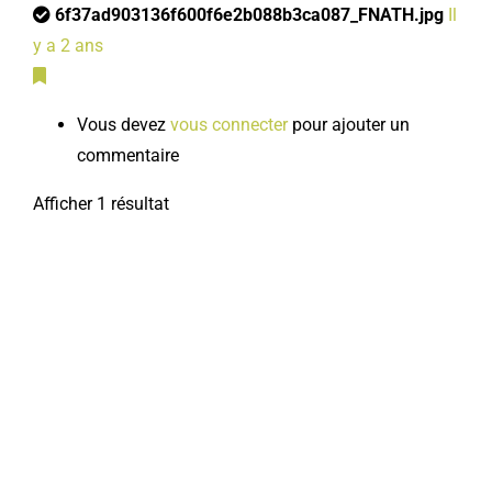
6f37ad903136f600f6e2b088b3ca087_FNATH.jpg
Il
y a 2 ans
Vous devez
vous connecter
pour ajouter un
commentaire
Afficher 1 résultat