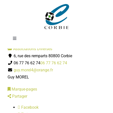
Passer
FNATH
au
contenu
Toggle
Navigation
Associations Diverses
Mairie
6, rue des remparts 80800 Corbie
06 77 76 62 74
06 77 76 62 74
DÉMARCHES ADMINISTRATIVES
guy.morel4@orange.fr
Guy MOREL
SERVICES MUNICIPAUX
Marque-pages
Partager
PRATIQUE
Facebook