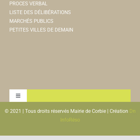
PROCES VERBAL
LISTE DES DÉLIBÉRATIONS
MARCHÉS PUBLICS
PETITES VILLES DE DEMAIN
Toggle
Navigation
© 2021 | Tous droits réservés Mairie de Corbie | Création
Dn
MENTIONS LEGALES & RGPD
InfoRéso
PLAN DU SITE