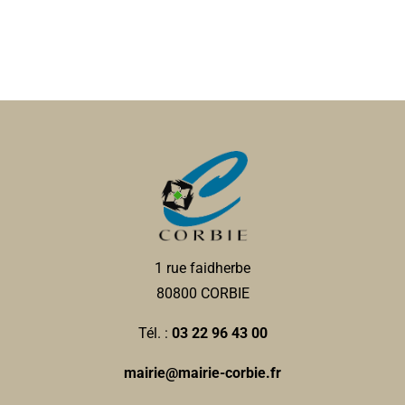
1 rue faidherbe
80800 CORBIE
Tél. :
03 22 96 43 00
mairie@mairie-corbie.fr