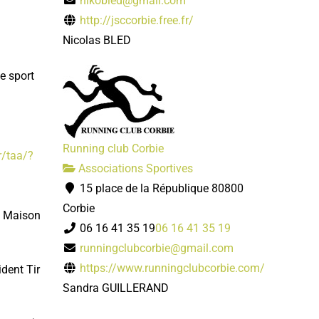
nikobled@gmail.com
http://jsccorbie.free.fr/
Nicolas BLED
e sport
Running club Corbie
r/taa/?
Associations Sportives
15 place de la République 80800
Corbie
e Maison
06 16 41 35 19
06 16 41 35 19
runningclubcorbie@gmail.com
https://www.runningclubcorbie.com/
sident
Tir
Sandra GUILLERAND