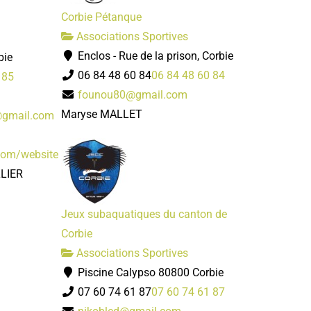
Corbie Pétanque
Associations Sportives
Enclos - Rue de la prison, Corbie
bie
06 84 48 60 84
06 84 48 60 84
 85
founou80@gmail.com
Maryse MALLET
@gmail.com
.com/website
LLIER
Jeux subaquatiques du canton de
Corbie
Associations Sportives
Piscine Calypso 80800 Corbie
07 60 74 61 87
07 60 74 61 87