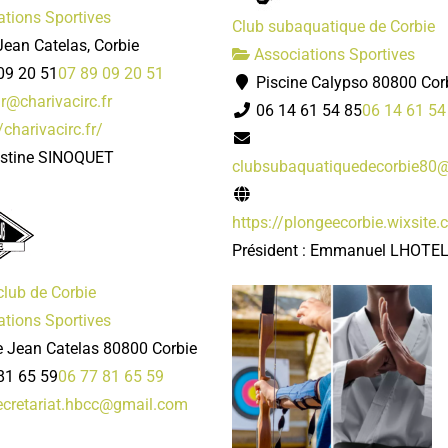
tions Sportives
Club subaquatique de Corbie
ean Catelas, Corbie
Associations Sportives
09 20 51
07 89 09 20 51
Piscine Calypso 80800 Cor
r@charivacirc.fr
06 14 61 54 85
06 14 61 54
/charivacirc.fr/
istine SINOQUET
clubsubaquatiquedecorbie80
https://plongeecorbie.wixsite
Président : Emmanuel LHOTE
club de Corbie
tions Sportives
e Jean Catelas 80800 Corbie
81 65 59
06 77 81 65 59
cretariat.hbcc@gmail.com