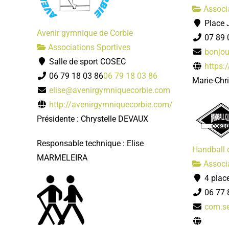
Associa
Place J
Avenir gymnique de Corbie
07 89 
Associations Sportives
bonjou
Salle de sport COSEC
https:/
06 79 18 03 86
06 79 18 03 86
Marie-Chr
elise@avenirgymniquecorbie.com
http://avenirgymniquecorbie.com/
Présidente : Chrystelle DEVAUX
Responsable technique : Elise
Handball 
MARMELEIRA
Associa
4 plac
06 77 
com.se