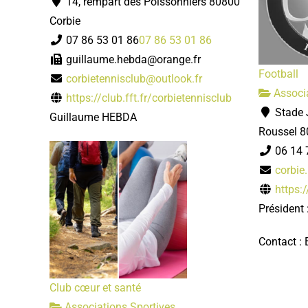
14, rempart des Poissonniers 80800
Corbie
07 86 53 01 86
07 86 53 01 86
guillaume.hebda@orange.fr
Football
corbietennisclub@outlook.fr
Associa
https://club.fft.fr/corbietennisclub
Stade 
Guillaume HEBDA
Roussel 8
06 14 
corbie
https:
Président
Contact :
Club cœur et santé
Associations Sportives