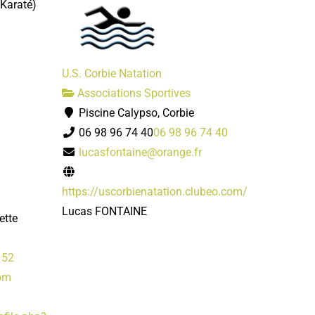
 Karaté)
U.S. Corbie Natation
Associations Sportives
Piscine Calypso, Corbie
06 98 96 74 40
06 98 96 74 40
lucasfontaine@orange.fr
https://uscorbienatation.clubeo.com/
Lucas FONTAINE
ette
 52
om