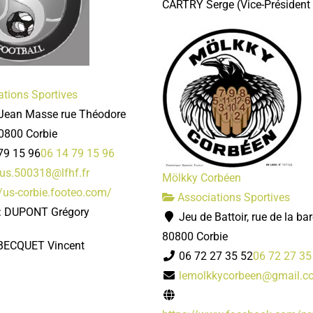
CARTRY Serge
(Vice-Président
tions Sportives
Jean Masse rue Théodore
0800 Corbie
79 15 96
06 14 79 15 96
.us.500318@lfhf.fr
Mölkky Corbéen
//us-corbie.footeo.com/
Associations Sportives
 : DUPONT Grégory
Jeu de Battoir, rue de la bar
80800 Corbie
 BECQUET Vincent
06 72 27 35 52
06 72 27 35
lemolkkycorbeen@gmail.c