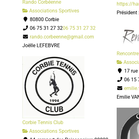
Rando Corbéenne
https://h
Associations Sportives
Président
80800 Corbie
06 75 31 27 32
06 75 31 27 32
rando.corbeenne@gmail.com
Joëlle LEFEBVRE
Rencontre
Associa
17 rue
06 15 
emilie
Emilie V
Corbie Tennis Club
Associations Sportives