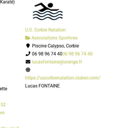
 Karaté)
U.S. Corbie Natation
Associations Sportives
Piscine Calypso, Corbie
06 98 96 74 40
06 98 96 74 40
lucasfontaine@orange.fr
https://uscorbienatation.clubeo.com/
Lucas FONTAINE
ette
 52
om