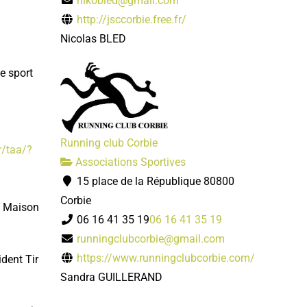
nikobled@gmail.com
http://jsccorbie.free.fr/
Nicolas BLED
e sport
Running club Corbie
r/taa/?
Associations Sportives
15 place de la République 80800
Corbie
e Maison
06 16 41 35 19
06 16 41 35 19
runningclubcorbie@gmail.com
https://www.runningclubcorbie.com/
sident
Tir
Sandra GUILLERAND