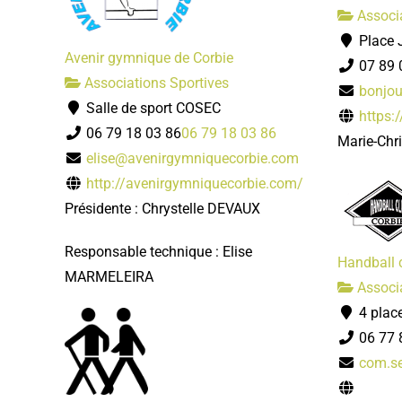
Associa
Place J
Avenir gymnique de Corbie
07 89 
Associations Sportives
bonjou
Salle de sport COSEC
https:/
06 79 18 03 86
06 79 18 03 86
Marie-Chr
elise@avenirgymniquecorbie.com
http://avenirgymniquecorbie.com/
Présidente : Chrystelle DEVAUX
Responsable technique : Elise
Handball 
MARMELEIRA
Associa
4 plac
06 77 
com.se