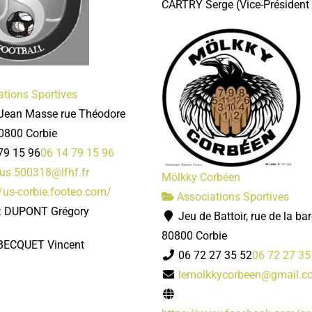
CARTRY Serge
(Vice-Président
tions Sportives
Jean Masse rue Théodore
0800 Corbie
79 15 96
06 14 79 15 96
.us.500318@lfhf.fr
Mölkky Corbéen
//us-corbie.footeo.com/
Associations Sportives
 : DUPONT Grégory
Jeu de Battoir, rue de la bar
80800 Corbie
 BECQUET Vincent
06 72 27 35 52
06 72 27 35
lemolkkycorbeen@gmail.c