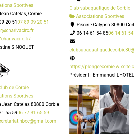
tions Sportives
Club subaquatique de Corbie
ean Catelas, Corbie
Associations Sportives
09 20 51
07 89 09 20 51
Piscine Calypso 80800 Cor
r@charivacirc.fr
06 14 61 54 85
06 14 61 54
/charivacirc.fr/
istine SINOQUET
clubsubaquatiquedecorbie80
https://plongeecorbie.wixsite
Président : Emmanuel LHOTE
club de Corbie
tions Sportives
e Jean Catelas 80800 Corbie
81 65 59
06 77 81 65 59
cretariat.hbcc@gmail.com