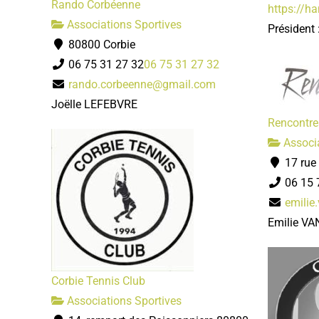
Rando Corbéenne
https://h
Associations Sportives
Président
80800 Corbie
06 75 31 27 32
06 75 31 27 32
rando.corbeenne@gmail.com
Joëlle LEFEBVRE
Rencontre
Associa
17 rue
06 15 
emilie
Emilie V
Corbie Tennis Club
Associations Sportives