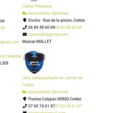
Corbie Pétanque
Associations Sportives
Enclos - Rue de la prison, Corbie
bie
06 84 48 60 84
06 84 48 60 84
 85
founou80@gmail.com
Maryse MALLET
@gmail.com
.com/website
LLIER
Jeux subaquatiques du canton de
Corbie
Associations Sportives
Piscine Calypso 80800 Corbie
07 60 74 61 87
07 60 74 61 87