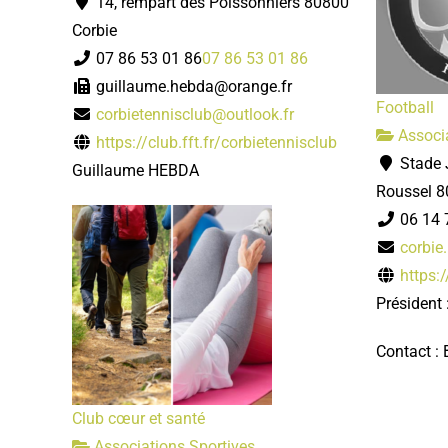
14, rempart des Poissonniers 80800
Corbie
07 86 53 01 86
07 86 53 01 86
guillaume.hebda@orange.fr
Football
corbietennisclub@outlook.fr
Associa
https://club.fft.fr/corbietennisclub
Stade 
Guillaume HEBDA
Roussel 8
06 14 
corbie
https:
Président
Contact :
Club cœur et santé
Associations Sportives