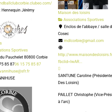
andballclubcorbie.clubeo.com/
 : Hennequin Jérémy
Maison des loisirs
Associations Sportives
Enclos de l’abbaye / salle d
Cosec
mdlcorbie@gmail.com
s
tions Sportives
http://www.maisondesloisirs.f
 du Pauchelet 80800 Corbie
fbclid=IwAR...
75 85 87
06 15 75 85 87
.vannihuse@sfr.fr
SANTUNE Caroline
(Président
ANNIHUSE
Des Loisirs)
PAILLET Christophe
(Vice-Pré
à l’arc)