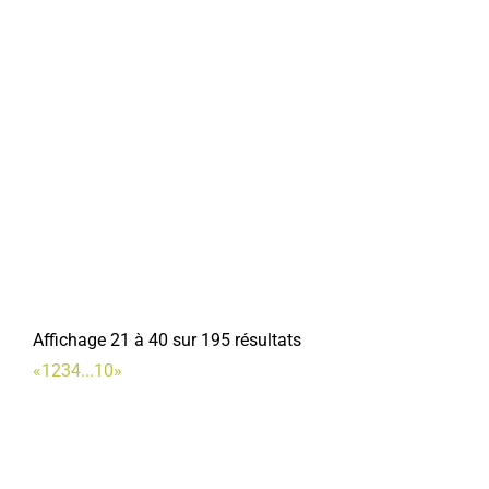
Affichage 21 à 40 sur 195 résultats
«
1
2
3
4
...
10
»