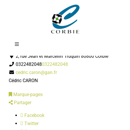
Passer
GAN Assurances
au
contenu
Toggle
Assureur
Navigation
2, rue Jean et Marcellin Truquin 80800 Corbie
Mairie
0322482048
0322482048
cedric.caron@gan.fr
DÉMARCHES ADMINISTRATIVES
Cédric CARON
Marque-pages
SERVICES MUNICIPAUX
Partager
Facebook
PRATIQUE
Twitter