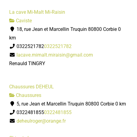
La cave Mi-Malt Mi-Raisin
Caviste
18, rue Jean et Marcellin Truquin 80800 Corbie
0
km
0322521782
0322521782
lacave.mimalt.miraisin@gmail.com
Renauld TINGRY
Chaussures DEHEUL
Chaussures
5, rue Jean et Marcellin Truquin 80800 Corbie
0 km
0322481855
0322481855
deheulroger@orange.fr