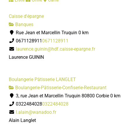
Caisse d'épargne
Banques
Rue Jean et Marcellin Truquin
0 km
0671128911
0671128911
laurence.guinin@hdf.caisse-epargne.fr
Laurence GUININ
Boulangerie Pâtisserie LANGLET
Boulangerie-Pâtisserie-Confiserie-Restaurant
3, rue Jean et Marcellin Truquin 80800 Corbie
0 km
0322484028
0322484028
l.alain@wanadoo.fr
Alain Langlet