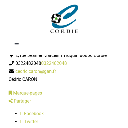
Passer
GAN Assurances
au
contenu
Toggle
Assureur
Navigation
2, rue Jean et Marcellin Truquin 80800 Corbie
Mairie
0322482048
0322482048
cedric.caron@gan.fr
DÉMARCHES ADMINISTRATIVES
Cédric CARON
Marque-pages
SERVICES MUNICIPAUX
Partager
Facebook
PRATIQUE
Twitter