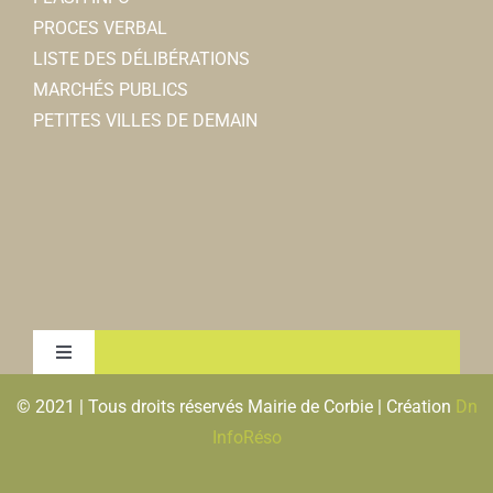
PROCES VERBAL
LISTE DES DÉLIBÉRATIONS
MARCHÉS PUBLICS
PETITES VILLES DE DEMAIN
Toggle
Navigation
© 2021 | Tous droits réservés Mairie de Corbie | Création
Dn
MENTIONS LEGALES & RGPD
InfoRéso
PLAN DU SITE