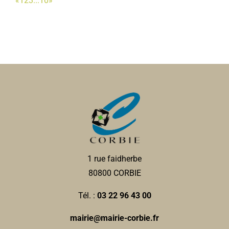
«
1
2
3
...
10
»
1 rue faidherbe
80800 CORBIE
Tél. :
03 22 96 43 00
mairie@mairie-corbie.fr