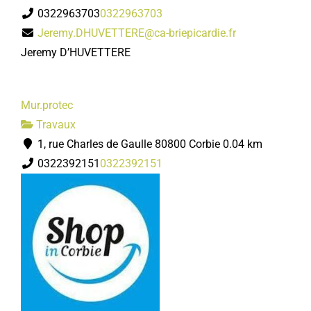
0322963703
0322963703
Jeremy.DHUVETTERE@ca-briepicardie.fr
Jeremy D’HUVETTERE
Mur.protec
Travaux
1, rue Charles de Gaulle 80800 Corbie
0.04 km
0322392151
0322392151