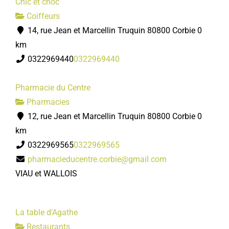
Chic et choc
Coiffeurs
14, rue Jean et Marcellin Truquin 80800 Corbie
0
km
0322969440
0322969440
Pharmacie du Centre
Pharmacies
12, rue Jean et Marcellin Truquin 80800 Corbie
0
km
0322969565
0322969565
pharmacieducentre.corbie@gmail.com
VIAU et WALLOIS
La table d'Agathe
Restaurants