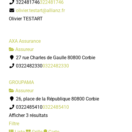
322481746
322481746
olivier.testart@allianz.fr
Olivier TESTART
AXA Assurance
Assureur
27 rue Charles de Gaulle 80800 Corbie
0322482330
0322482330
GROUPAMA
Assureur
26, place de la République 80800 Corbie
0322485410
0322485410
Afficher 3 résultats
Filtre
Liste
Grille
Carte