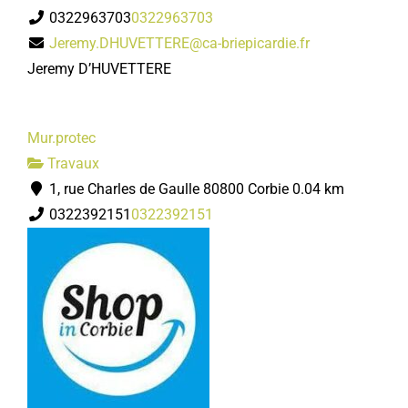
0322963703
0322963703
Jeremy.DHUVETTERE@ca-briepicardie.fr
Jeremy D’HUVETTERE
Mur.protec
Travaux
1, rue Charles de Gaulle 80800 Corbie
0.04 km
0322392151
0322392151