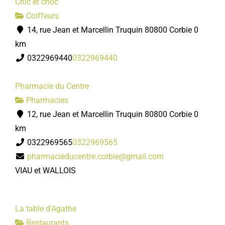
Chic et choc
Coiffeurs
14, rue Jean et Marcellin Truquin 80800 Corbie
0
km
0322969440
0322969440
Pharmacie du Centre
Pharmacies
12, rue Jean et Marcellin Truquin 80800 Corbie
0
km
0322969565
0322969565
pharmacieducentre.corbie@gmail.com
VIAU et WALLOIS
La table d'Agathe
Restaurants