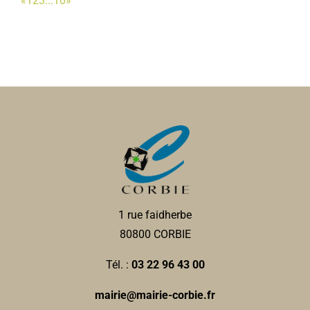
«
1
2
3
...
10
»
1 rue faidherbe
80800 CORBIE
Tél. :
03 22 96 43 00
mairie@mairie-corbie.fr