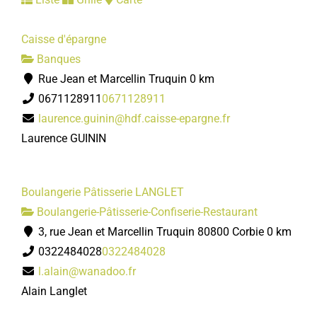
Caisse d'épargne
Banques
Rue Jean et Marcellin Truquin
0 km
0671128911
0671128911
laurence.guinin@hdf.caisse-epargne.fr
Laurence GUININ
Boulangerie Pâtisserie LANGLET
Boulangerie-Pâtisserie-Confiserie-Restaurant
3, rue Jean et Marcellin Truquin 80800 Corbie
0 km
0322484028
0322484028
l.alain@wanadoo.fr
Alain Langlet