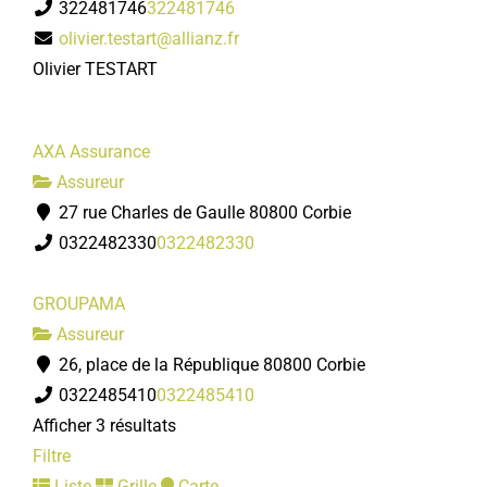
322481746
322481746
olivier.testart@allianz.fr
Olivier TESTART
AXA Assurance
Assureur
27 rue Charles de Gaulle 80800 Corbie
0322482330
0322482330
GROUPAMA
Assureur
26, place de la République 80800 Corbie
0322485410
0322485410
Afficher 3 résultats
Filtre
Liste
Grille
Carte