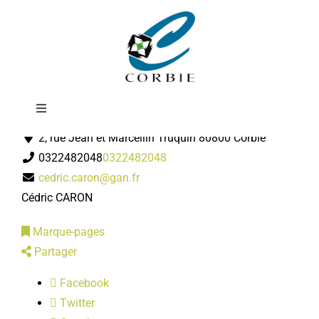
Passer
GAN Assurances
au
contenu
Toggle
Assureur
Navigation
2, rue Jean et Marcellin Truquin 80800 Corbie
Mairie
0322482048
0322482048
cedric.caron@gan.fr
DÉMARCHES ADMINISTRATIVES
Cédric CARON
Marque-pages
SERVICES MUNICIPAUX
Partager
Facebook
PRATIQUE
Twitter