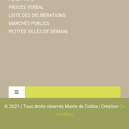
PROCES VERBAL
LISTE DES DÉLIBÉRATIONS
MARCHÉS PUBLICS
PETITES VILLES DE DEMAIN
Toggle
Navigation
© 2021 | Tous droits réservés Mairie de Corbie | Création
Dn
MENTIONS LEGALES & RGPD
InfoRéso
PLAN DU SITE