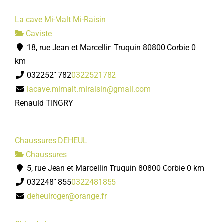
La cave Mi-Malt Mi-Raisin
Caviste
18, rue Jean et Marcellin Truquin 80800 Corbie
0
km
0322521782
0322521782
lacave.mimalt.miraisin@gmail.com
Renauld TINGRY
Chaussures DEHEUL
Chaussures
5, rue Jean et Marcellin Truquin 80800 Corbie
0 km
0322481855
0322481855
deheulroger@orange.fr