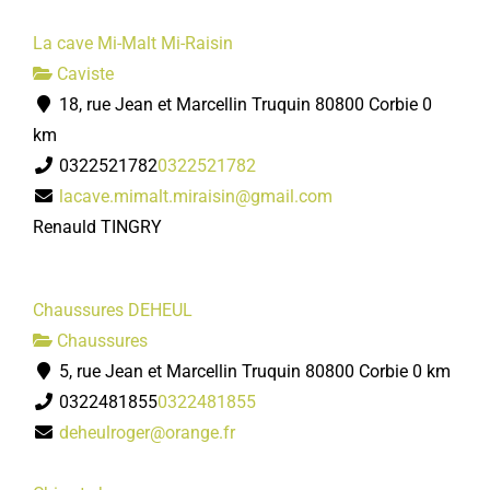
La cave Mi-Malt Mi-Raisin
Caviste
18, rue Jean et Marcellin Truquin 80800 Corbie
0
km
0322521782
0322521782
lacave.mimalt.miraisin@gmail.com
Renauld TINGRY
Chaussures DEHEUL
Chaussures
5, rue Jean et Marcellin Truquin 80800 Corbie
0 km
0322481855
0322481855
deheulroger@orange.fr