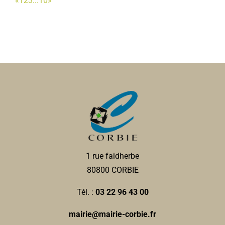
«
1
2
3
...
10
»
1 rue faidherbe
80800 CORBIE
Tél. :
03 22 96 43 00
mairie@mairie-corbie.fr