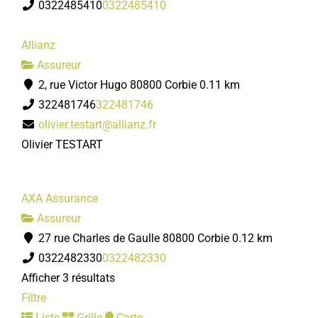
0322485410
0322485410
Allianz
Assureur
2, rue Victor Hugo 80800 Corbie
0.11 km
322481746
322481746
olivier.testart@allianz.fr
Olivier TESTART
AXA Assurance
Assureur
27 rue Charles de Gaulle 80800 Corbie
0.12 km
0322482330
0322482330
Afficher 3 résultats
Filtre
Liste
Grille
Carte