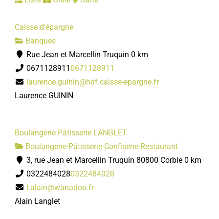
Caisse d'épargne
Banques
Rue Jean et Marcellin Truquin
0 km
0671128911
0671128911
laurence.guinin@hdf.caisse-epargne.fr
Laurence GUININ
Boulangerie Pâtisserie LANGLET
Boulangerie-Pâtisserie-Confiserie-Restaurant
3, rue Jean et Marcellin Truquin 80800 Corbie
0 km
0322484028
0322484028
l.alain@wanadoo.fr
Alain Langlet