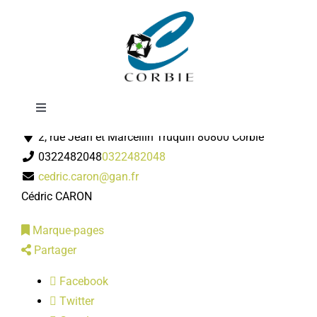
Passer
GAN Assurances
au
contenu
Toggle
Assureur
Navigation
2, rue Jean et Marcellin Truquin 80800 Corbie
Mairie
0322482048
0322482048
cedric.caron@gan.fr
DÉMARCHES ADMINISTRATIVES
Cédric CARON
Marque-pages
SERVICES MUNICIPAUX
Partager
Facebook
PRATIQUE
Twitter