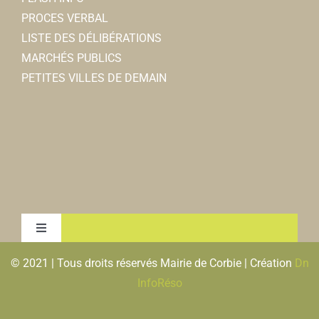
PROCES VERBAL
LISTE DES DÉLIBÉRATIONS
MARCHÉS PUBLICS
PETITES VILLES DE DEMAIN
Toggle
Navigation
© 2021 | Tous droits réservés Mairie de Corbie | Création
Dn
MENTIONS LEGALES & RGPD
InfoRéso
PLAN DU SITE