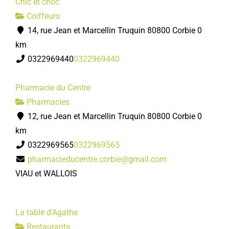
Chic et choc
Coiffeurs
14, rue Jean et Marcellin Truquin 80800 Corbie
0
km
0322969440
0322969440
Pharmacie du Centre
Pharmacies
12, rue Jean et Marcellin Truquin 80800 Corbie
0
km
0322969565
0322969565
pharmacieducentre.corbie@gmail.com
VIAU et WALLOIS
La table d'Agathe
Restaurants