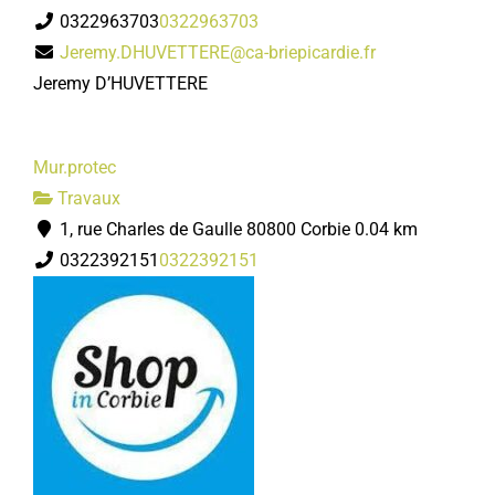
0322963703
0322963703
Jeremy.DHUVETTERE@ca-briepicardie.fr
Jeremy D’HUVETTERE
Mur.protec
Travaux
1, rue Charles de Gaulle 80800 Corbie
0.04 km
0322392151
0322392151