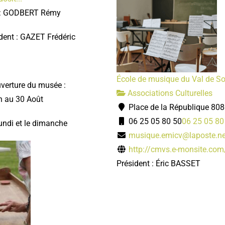
t : GODBERT Rémy
dent : GAZET Frédéric
École de musique du Val de 
uverture du musée :
Associations Culturelles
n au 30 Août
Place de la République 808
06 25 05 80 50
06 25 05 80
undi et le dimanche
musique.emicv@laposte.ne
http://cmvs.e-monsite.com
Président : Éric BASSET