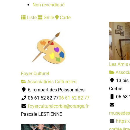
Non revendiqué
Liste
Grille
Carte
Les Amis 
Associa
Foyer Culturel
13 bis 
Associations Culturelles
Corbie
6, rempart des Poissonniers
06 68 
06 61 52 82 77
06 61 52 82 77
foyerculturelcorbie@orange.fr
museedes
Pascale LESTIENNE
https:
corbie.jimd