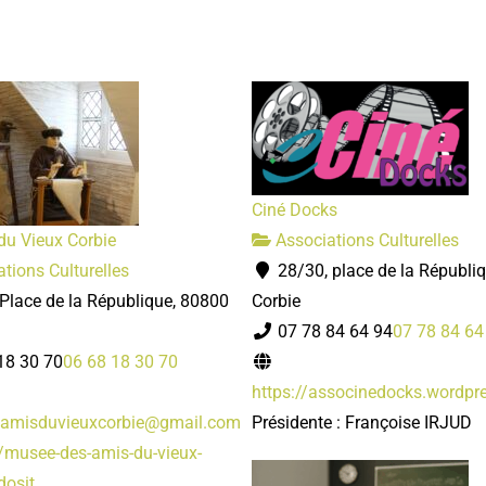
Ciné Docks
du Vieux Corbie
Associations Culturelles
tions Culturelles
28/30, place de la Républi
Place de la République, 80800
Corbie
07 78 84 64 94
07 78 84 64
18 30 70
06 68 18 30 70
https://associnedocks.wordpr
amisduvieuxcorbie@gmail.com
Présidente : Françoise IRJUD
//musee-des-amis-du-vieux-
osit...