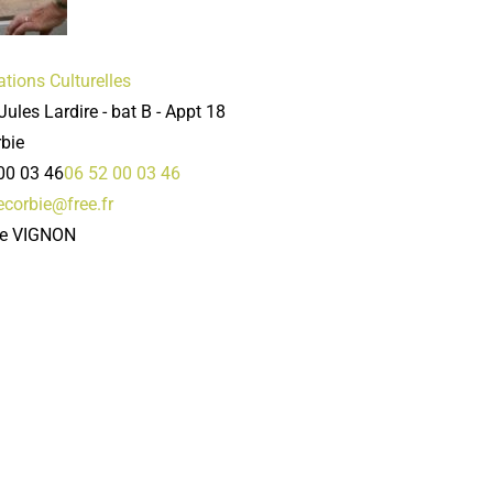
tions Culturelles
Jules Lardire - bat B - Appt 18
bie
00 03 46
06 52 00 03 46
ecorbie@free.fr
re VIGNON