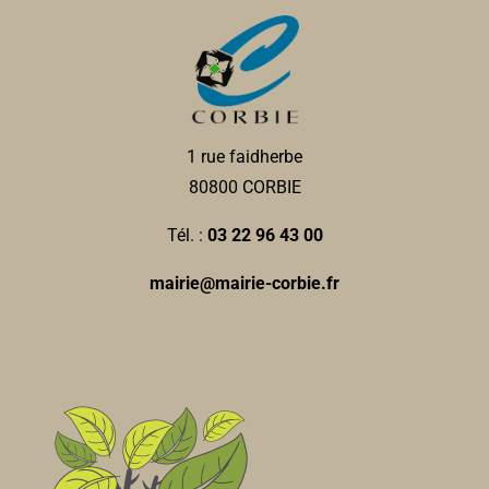
10, place Jean Catelas 80800 Corbie
0.05 km
0360245362
0360245362
DAILLY & DELEFORTRIE
Vétérinaire
1 rue faidherbe
5, place Jean Catelas 80800 Corbie
0.05 km
80800 CORBIE
0322968600
0322968600
Tél. :
03 22 96 43 00
Tattoo Minicat
mairie@mairie-corbie.fr
Tatouage
3, place Jean Catelas 80800 Corbie
0.05 km
0607963028
0607963028
Collège privé Ste Colette
Collèges
2, place Jean Catelas, 80800 CORBIE
0.06 km