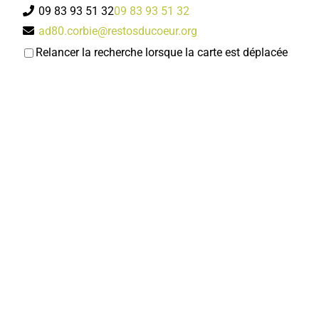
09 83 93 51 32
09 83 93 51 32
ad80.corbie@restosducoeur.org
Odile THUILLIER
Relancer la recherche lorsque la carte est déplacée
Cline CACHELIEVRE-
Orthophonistes
15, place Jean Catelas 80800 Corbie
0.02 km
0322097174
0322097174
Boulangerie Pâtisserie LECLERCQ
Boulangerie-Pâtisserie-Confiserie-Restaurant
41, rue Charles de Gaulle 80800 Corbie
0.02 km
0322484421
0322484421
Direction de l'Action Educative, Jeunesse
Services municipaux