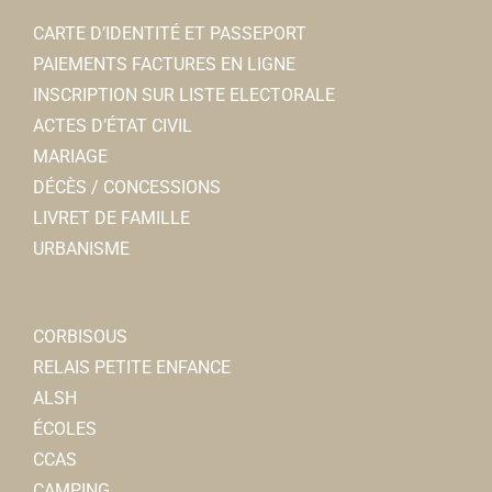
sublim.evasion@hotmail.fr
CARTE D’IDENTITÉ ET PASSEPORT
Angle MERLAUD
PAIEMENTS FACTURES EN LIGNE
INSCRIPTION SUR LISTE ELECTORALE
Ecole Les Pierres Blanches
ACTES D’ÉTAT CIVIL
Ecoles Maternelles
MARIAGE
Rue de la Houssoye, 80800 CORBIE
0.09 km
DÉCÈS / CONCESSIONS
0322481137
0322481137
LIVRET DE FAMILLE
URBANISME
Ambulance et taxis Decroix Dubas-
Ambulances
17, rue du général de Gaulle 80800 Corbie
0.1 km
CORBISOUS
0322968500
0322968500
RELAIS PETITE ENFANCE
ALSH
Commerce Ephémère
ÉCOLES
AUTRE
CCAS
Rue Charles de Gaulle 80800 Corbie
0.12 km
CAMPING