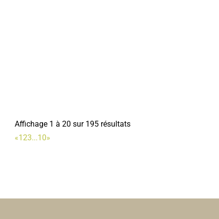
Place Jean Catelas 80800 Corbie
0.04 km
03 22 96 43 86
03 22 96 43 86
accueil.daes@mairie-corbie.fr
Mairie
Charivacirc
Associations Sportives
Place Jean Catelas, Corbie
0.04 km
Affichage 1 à 20 sur 195 résultats
07 89 09 20 51
07 89 09 20 51
«
1
2
3
...
10
»
bonjour@charivacirc.fr
https://charivacirc.fr/
Marie-Christine SINOQUET
DJ VAP
Cigarettes électroniques