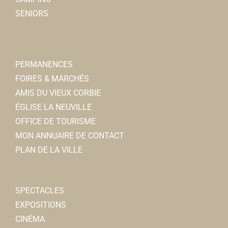
Aurélie GIBOUT
SENIORS
Ecole Roses de Picardie
Ecoles Primaires
PERMANENCES
12, rue Charles de Gaulle, 80800 CORBIE
0.13 km
FOIRES & MARCHÉS
0322482456
0322482456
AMIS DU VIEUX CORBIE
ÉGLISE LA NEUVILLE
Auchan Supermarché
OFFICE DE TOURISME
Superette et Supermarchs
MON ANNUAIRE DE CONTACT
18, rue Auguste Gindre 80800 Corbie
0.14 km
PLAN DE LA VILLE
0322482451
0322482451
Ecole La Caroline
SPECTACLES
Ecoles Primaires
EXPOSITIONS
Rue Sadi Carnot, 80800 CORBIE
0.15 km
CINÉMA
0322480759
0322480759