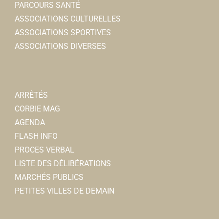
PARCOURS SANTÉ
ASSOCIATIONS CULTURELLES
PULSAT Toubin Frères
ASSOCIATIONS SPORTIVES
Electromnager
ASSOCIATIONS DIVERSES
10, rue du 4 Septembre 80800 Corbie
0.15 km
0322483929
0322483929
sarltoubinf@wanadoo.fr
ARRÊTÉS
CORBIE MAG
AGENDA
FLASH INFO
PROCES VERBAL
LISTE DES DÉLIBÉRATIONS
MARCHÉS PUBLICS
PETITES VILLES DE DEMAIN