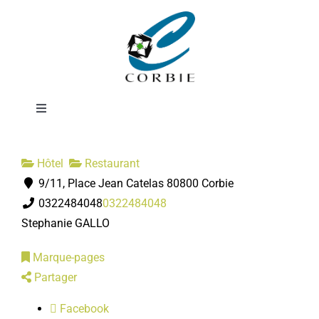
Passer
Hôtel restaurant
au
contenu
L'Abbatiale
Toggle
Navigation
Mairie
Hôtel
Restaurant
9/11, Place Jean Catelas 80800 Corbie
DÉMARCHES ADMINISTRATIVES
0322484048
0322484048
Stephanie GALLO
SERVICES MUNICIPAUX
Marque-pages
Partager
PRATIQUE
Facebook