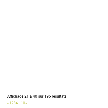
Affichage 21 à 40 sur 195 résultats
«
1
2
3
4
...
10
»