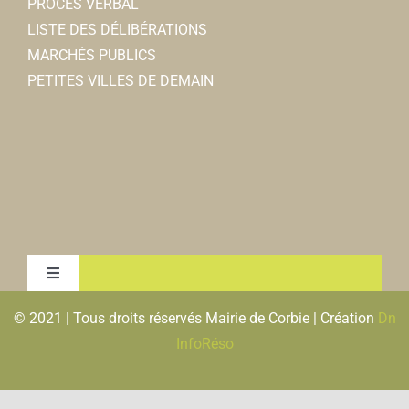
PROCES VERBAL
LISTE DES DÉLIBÉRATIONS
MARCHÉS PUBLICS
PETITES VILLES DE DEMAIN
Toggle
Navigation
© 2021 | Tous droits réservés Mairie de Corbie | Création
Dn
MENTIONS LEGALES & RGPD
InfoRéso
PLAN DU SITE