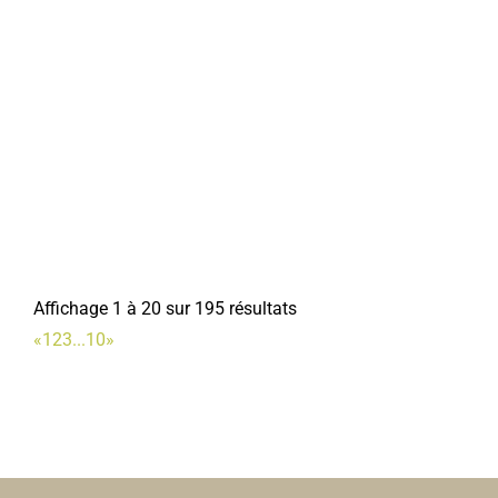
policemunicipale@mairie-corbie.fr
Mairie
Centre Communal d'Action Sociale
Services municipaux
1, rue Faidherbe 80800 Corbie
0.05 km
03 22 96 43 03
03 22 96 43 03
accueil.das@mairie-corbie.fr
Mairie
Affichage 1 à 20 sur 195 résultats
«
1
2
3
...
10
»