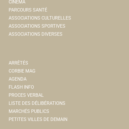
CINÉMA
Guy MOREL
PARCOURS SANTÉ
ASSOCIATIONS CULTURELLES
ASSOCIATIONS SPORTIVES
ASSOCIATIONS DIVERSES
Foyer Culturel
Associations Sportives
6, rempart des Poissonniers 80800 Corbie
0.08 km
foyerculturelcorbie@orange.fr
ARRÊTÉS
Pascale LESTIENNE
CORBIE MAG
AGENDA
Auto-école du Coquelicot
FLASH INFO
Auto-école
PROCES VERBAL
1, rempart des Poissonniers 80800 Corbie
0.1 km
LISTE DES DÉLIBÉRATIONS
0967500166
0967500166
MARCHÉS PUBLICS
PETITES VILLES DE DEMAIN
Ambulances et taxis Estienne-