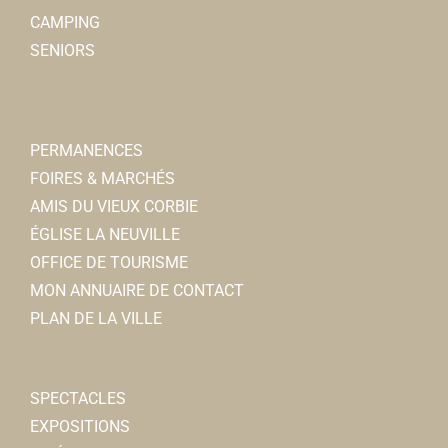
CAMPING
Foyer Culturel
SENIORS
Associations Culturelles
6, rempart des Poissonniers
0.08 km
06 61 52 82 77
06 61 52 82 77
foyerculturelcorbie@orange.fr
PERMANENCES
Pascale LESTIENNE
FOIRES & MARCHÉS
AMIS DU VIEUX CORBIE
ÉGLISE LA NEUVILLE
OFFICE DE TOURISME
MON ANNUAIRE DE CONTACT
FNATH
PLAN DE LA VILLE
Associations Diverses
6, rue des remparts 80800 Corbie
0.08 km
SPECTACLES
06 77 76 62 74
06 77 76 62 74
EXPOSITIONS
guy.morel4@orange.fr