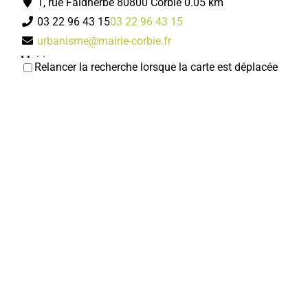
1, rue Faidherbe 80800 Corbie
0.05 km
03 22 96 43 15
03 22 96 43 15
urbanisme@mairie-corbie.fr
Mairie
Relancer la recherche lorsque la carte est déplacée
Service passeports et cartes d'identité/État civil
Services municipaux
1, rue Faidherbe 80800 Corbie
0.05 km
03 22 96 43 00
03 22 96 43 00
accueil@mairie-corbie.fr
Mairie
Police municipale
Services municipaux
1, rue Faidherbe 80800 Corbie
0.05 km
03 22 96 43 17
03 22 96 43 17