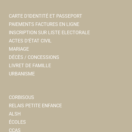
CARTE D’IDENTITÉ ET PASSEPORT
PAIEMENTS FACTURES EN LIGNE
aACc - Association des Amis de ste Colette et de
INSCRIPTION SUR LISTE ELECTORALE
l'abbaye de Corbie
ACTES D’ÉTAT CIVIL
Associations Diverses
MARIAGE
15 bis rue Faidherbe 80800 Corbie
0.07 km
DÉCÈS / CONCESSIONS
06 20 49 68 33
06 20 49 68 33
LIVRET DE FAMILLE
president@saintecolettedecorbie.fr
URBANISME
https://saintecolettedecorbie.wordpress.com/
Sophie OLIVE
CORBISOUS
RELAIS PETITE ENFANCE
ALSH
ÉCOLES
CCAS