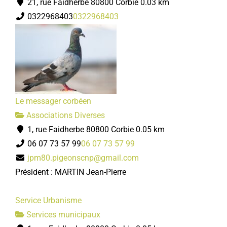
21, rue Faidherbe 80800 Corbie
0.03 km
0322968403
0322968403
Le messager corbéen
Associations Diverses
1, rue Faidherbe 80800 Corbie
0.05 km
06 07 73 57 99
06 07 73 57 99
jpm80.pigeonscnp@gmail.com
Président : MARTIN Jean-Pierre
Service Urbanisme
Services municipaux