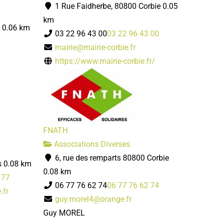
1 Rue Faidherbe, 80800 Corbie
0.05
km
0.06 km
03 22 96 43 00
03 22 96 43 00
mairie@mairie-corbie.fr
https://www.mairie-corbie.fr/
FNATH
Associations Diverses
6, rue des remparts 80800 Corbie
s
0.08 km
0.08 km
 77
06 77 76 62 74
06 77 76 62 74
.fr
guy.morel4@orange.fr
Guy MOREL