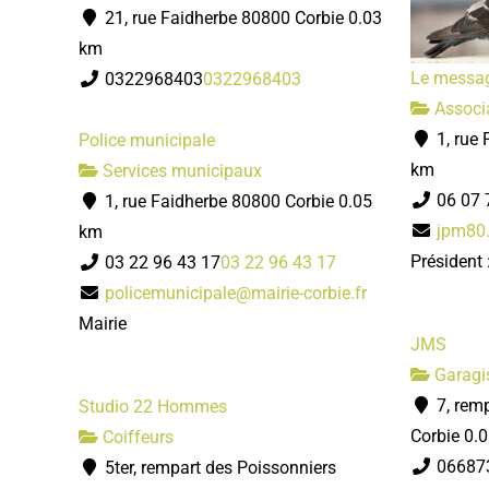
21, rue Faidherbe 80800 Corbie
0.03
km
Le messag
0322968403
0322968403
Associa
1, rue 
Police municipale
km
Services municipaux
06 07 
1, rue Faidherbe 80800 Corbie
0.05
jpm80
km
Président
03 22 96 43 17
03 22 96 43 17
policemunicipale@mairie-corbie.fr
Mairie
JMS
Garagi
7, rem
Studio 22 Hommes
Corbie
0.
Coiffeurs
06687
5ter, rempart des Poissonniers