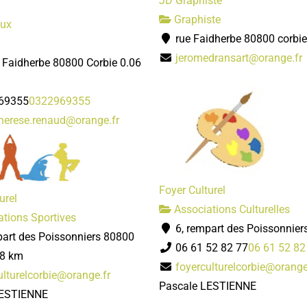
JD Graphiste
Graphiste
oux
rue Faidherbe 80800 corbie
jeromedransart@orange.fr
e Faidherbe 80800 Corbie
0.06
69355
0322969355
herese.renaud@orange.fr
Foyer Culturel
urel
Associations Culturelles
tions Sportives
6, rempart des Poissonnier
part des Poissonniers 80800
06 61 52 82 77
06 61 52 82
08 km
foyerculturelcorbie@orange
ulturelcorbie@orange.fr
Pascale LESTIENNE
LESTIENNE