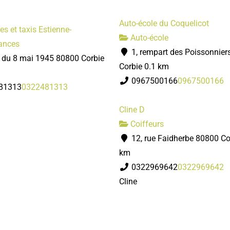
Auto-école du Coquelicot
s et taxis Estienne-
Auto-école
ances
1, rempart des Poissonnier
e du 8 mai 1945 80800 Corbie
Corbie
0.1 km
0967500166
0967500166
81313
0322481313
Cline D
Coiffeurs
12, rue Faidherbe 80800 Co
km
0322969642
0322969642
Cline