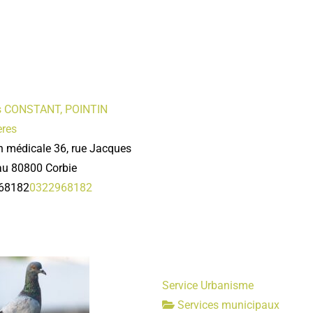
es CONSTANT, POINTIN
ères
 médicale 36, rue Jacques
u 80800 Corbie
68182
0322968182
Service Urbanisme
Services municipaux