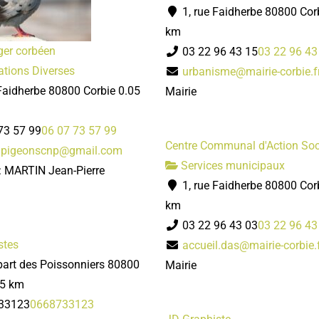
1, rue Faidherbe 80800 Cor
km
er corbéen
03 22 96 43 15
03 22 96 43
tions Diverses
urbanisme@mairie-corbie.f
Faidherbe 80800 Corbie
0.05
Mairie
73 57 99
06 07 73 57 99
Centre Communal d'Action Soc
.pigeonscnp@gmail.com
Services municipaux
 : MARTIN Jean-Pierre
1, rue Faidherbe 80800 Cor
km
03 22 96 43 03
03 22 96 43
stes
accueil.das@mairie-corbie.
part des Poissonniers 80800
Mairie
05 km
33123
0668733123