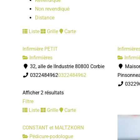
Revendiqué
Non revendiqué
Distance
Liste
Grille
Carte
Infirmière PETIT
Infirmièr
Infirmières
Infirmi
32, alle de lIndustrie 80800 Corbie
Maison
0322484962
0322484962
Pinsonnea
03229
Afficher 2 résultats
Filtre
Liste
Grille
Carte
CONSTANT et MALTZKORN
Pédicure-podologue