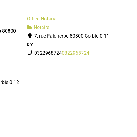
Office Notarial-
Notaire
s 80800
7, rue Faidherbe 80800 Corbie
0.11
km
0322968724
0322968724
rbie
0.12