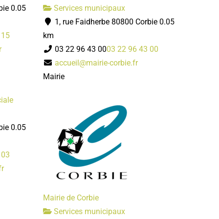
bie
0.05
Services municipaux
1, rue Faidherbe 80800 Corbie
0.05
 15
km
r
03 22 96 43 00
03 22 96 43 00
accueil@mairie-corbie.fr
Mairie
iale
bie
0.05
 03
fr
Mairie de Corbie
Services municipaux