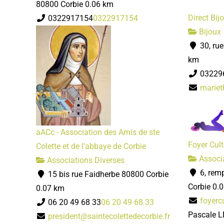
80800 Corbie
0.06 km
Direct Bij
0322917154
0322917154
Bijoux
30, ru
km
03229
mariet
aACc - Association des Amis de ste
Foyer Cult
Colette et de l'abbaye de Corbie
Associa
Associations Diverses
6, rem
15 bis rue Faidherbe 80800 Corbie
Corbie
0.
0.07 km
foyerc
06 20 49 68 33
06 20 49 68 33
Pascale 
president@saintecolettedecorbie.fr