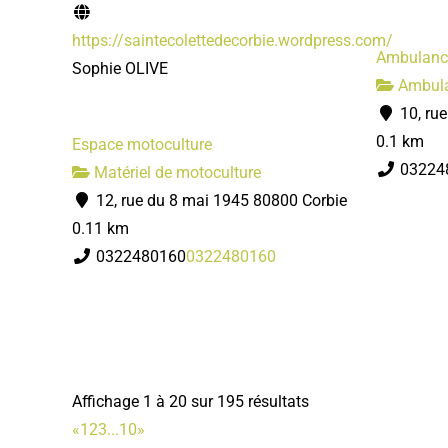
https://saintecolettedecorbie.wordpress.com/
Ambulance
Sophie OLIVE
Ambul
10, ru
0.1 km
Espace motoculture
03224
Matériel de motoculture
12, rue du 8 mai 1945 80800 Corbie
0.11 km
0322480160
0322480160
Affichage 1 à 20 sur 195 résultats
«
1
2
3
...
10
»