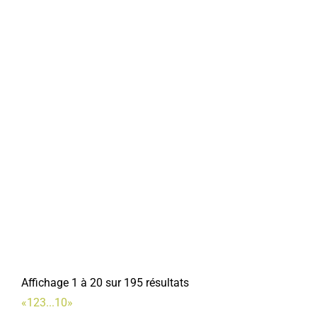
Affichage 1 à 20 sur 195 résultats
«
1
2
3
...
10
»