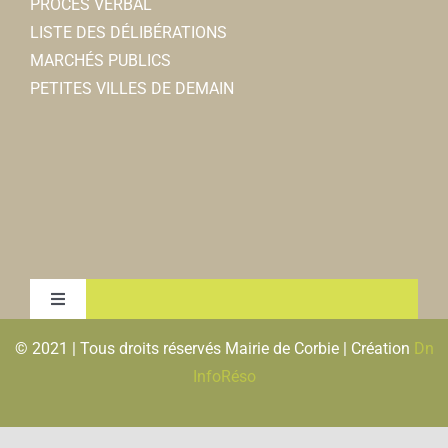
PROCES VERBAL
LISTE DES DÉLIBÉRATIONS
MARCHÉS PUBLICS
PETITES VILLES DE DEMAIN
Toggle
Navigation
© 2021 | Tous droits réservés Mairie de Corbie | Création
Dn
MENTIONS LEGALES & RGPD
InfoRéso
PLAN DU SITE