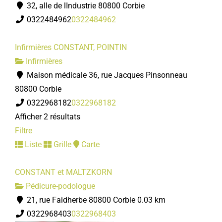
32, alle de lIndustrie 80800 Corbie
0322484962
0322484962
Infirmières CONSTANT, POINTIN
Infirmières
Maison médicale 36, rue Jacques Pinsonneau
80800 Corbie
0322968182
0322968182
Afficher 2 résultats
Filtre
Liste
Grille
Carte
CONSTANT et MALTZKORN
Pédicure-podologue
21, rue Faidherbe 80800 Corbie
0.03 km
0322968403
0322968403