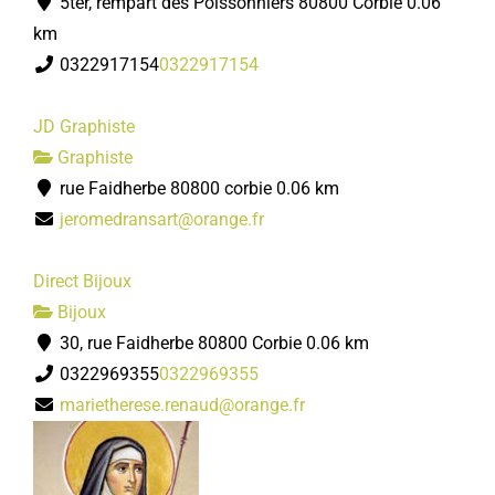
5ter, rempart des Poissonniers 80800 Corbie
0.06
km
0322917154
0322917154
JD Graphiste
Graphiste
rue Faidherbe 80800 corbie
0.06 km
jeromedransart@orange.fr
Direct Bijoux
Bijoux
30, rue Faidherbe 80800 Corbie
0.06 km
0322969355
0322969355
marietherese.renaud@orange.fr