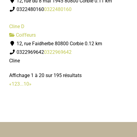
12, rue du 8 mai 1945 80800 Corbie
0.11 km
0322480160
0322480160
Cline D
Coiffeurs
12, rue Faidherbe 80800 Corbie
0.12 km
0322969642
0322969642
Cline
Affichage 1 à 20 sur 195 résultats
«
1
2
3
...
10
»