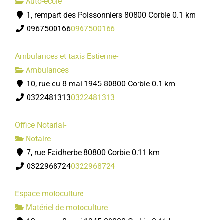
Auto-école
1, rempart des Poissonniers 80800 Corbie
0.1 km
0967500166
0967500166
Ambulances et taxis Estienne-
Ambulances
10, rue du 8 mai 1945 80800 Corbie
0.1 km
0322481313
0322481313
Office Notarial-
Notaire
7, rue Faidherbe 80800 Corbie
0.11 km
0322968724
0322968724
Espace motoculture
Matériel de motoculture