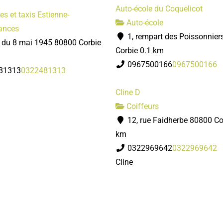
Auto-école du Coquelicot
s et taxis Estienne-
Auto-école
ances
1, rempart des Poissonnier
e du 8 mai 1945 80800 Corbie
Corbie
0.1 km
0967500166
0967500166
81313
0322481313
Cline D
Coiffeurs
12, rue Faidherbe 80800 Co
km
0322969642
0322969642
Cline