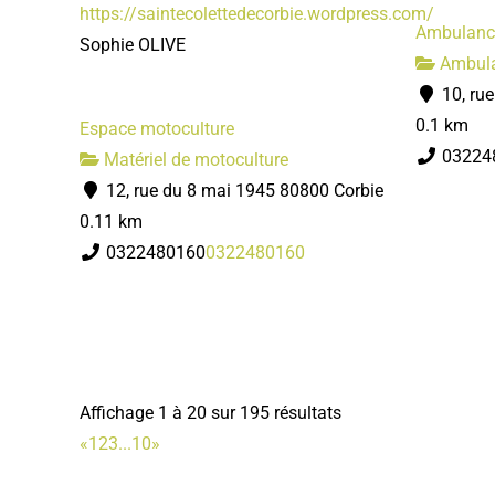
https://saintecolettedecorbie.wordpress.com/
Ambulance
Sophie OLIVE
Ambul
10, ru
0.1 km
Espace motoculture
03224
Matériel de motoculture
12, rue du 8 mai 1945 80800 Corbie
0.11 km
0322480160
0322480160
Affichage 1 à 20 sur 195 résultats
«
1
2
3
...
10
»