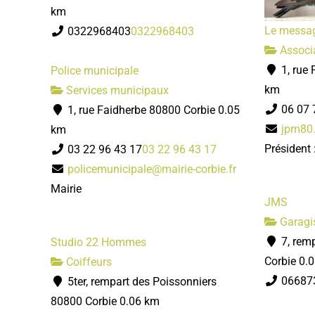
km
Le messag
0322968403
0322968403
Associa
1, rue 
Police municipale
km
Services municipaux
06 07 
1, rue Faidherbe 80800 Corbie
0.05
jpm80
km
Président
03 22 96 43 17
03 22 96 43 17
policemunicipale@mairie-corbie.fr
Mairie
JMS
Garagi
7, rem
Studio 22 Hommes
Corbie
0.
Coiffeurs
06687
5ter, rempart des Poissonniers
80800 Corbie
0.06 km