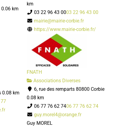
km
0.06 km
03 22 96 43 00
03 22 96 43 00
mairie@mairie-corbie.fr
https://www.mairie-corbie.fr/
FNATH
Associations Diverses
6, rue des remparts 80800 Corbie
s
0.08 km
0.08 km
 77
06 77 76 62 74
06 77 76 62 74
.fr
guy.morel4@orange.fr
Guy MOREL