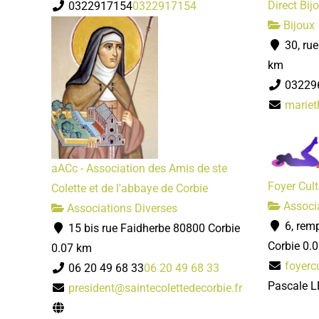
Direct Bij
0322917154
0322917154
Bijoux
30, ru
km
03229
mariet
aACc - Association des Amis de ste
Foyer Cult
Colette et de l'abbaye de Corbie
Associa
Associations Diverses
6, rem
15 bis rue Faidherbe 80800 Corbie
Corbie
0.
0.07 km
foyerc
06 20 49 68 33
06 20 49 68 33
Pascale 
president@saintecolettedecorbie.fr