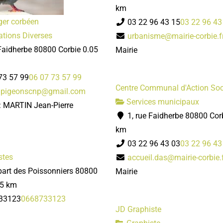
km
er corbéen
03 22 96 43 15
03 22 96 43
tions Diverses
urbanisme@mairie-corbie.f
Faidherbe 80800 Corbie
0.05
Mairie
73 57 99
06 07 73 57 99
Centre Communal d'Action Soc
.pigeonscnp@gmail.com
Services municipaux
 : MARTIN Jean-Pierre
1, rue Faidherbe 80800 Cor
km
03 22 96 43 03
03 22 96 43
stes
accueil.das@mairie-corbie.
part des Poissonniers 80800
Mairie
05 km
33123
0668733123
JD Graphiste