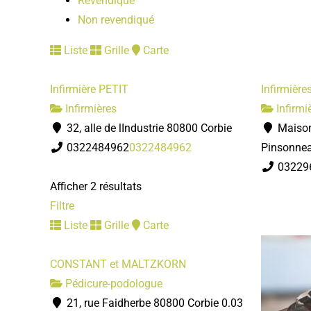
Revendiqué
Non revendiqué
Liste
Grille
Carte
Infirmière PETIT
Infirmièr
Infirmières
Infirmi
32, alle de lIndustrie 80800 Corbie
Maison
0322484962
0322484962
Pinsonnea
03229
Afficher 2 résultats
Filtre
Liste
Grille
Carte
CONSTANT et MALTZKORN
Pédicure-podologue
21, rue Faidherbe 80800 Corbie
0.03