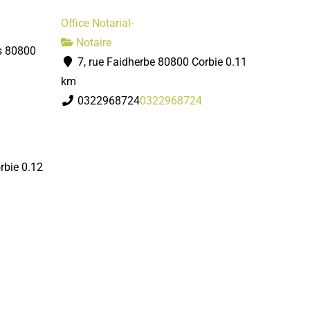
Office Notarial-
Notaire
s 80800
7, rue Faidherbe 80800 Corbie
0.11
km
0322968724
0322968724
rbie
0.12