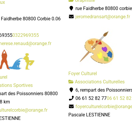
Graphiste
oux
rue Faidherbe 80800 corbie
jeromedransart@orange.fr
e Faidherbe 80800 Corbie
0.06
69355
0322969355
herese.renaud@orange.fr
Foyer Culturel
urel
Associations Culturelles
tions Sportives
6, rempart des Poissonnier
part des Poissonniers 80800
06 61 52 82 77
06 61 52 82
08 km
foyerculturelcorbie@orange
ulturelcorbie@orange.fr
Pascale LESTIENNE
LESTIENNE