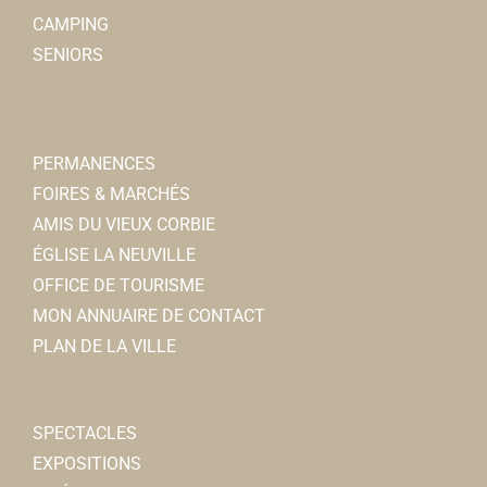
CAMPING
Foyer Culturel
SENIORS
Associations Culturelles
6, rempart des Poissonniers
0.08 km
06 61 52 82 77
06 61 52 82 77
foyerculturelcorbie@orange.fr
PERMANENCES
Pascale LESTIENNE
FOIRES & MARCHÉS
AMIS DU VIEUX CORBIE
ÉGLISE LA NEUVILLE
OFFICE DE TOURISME
MON ANNUAIRE DE CONTACT
FNATH
PLAN DE LA VILLE
Associations Diverses
6, rue des remparts 80800 Corbie
0.08 km
SPECTACLES
06 77 76 62 74
06 77 76 62 74
EXPOSITIONS
guy.morel4@orange.fr