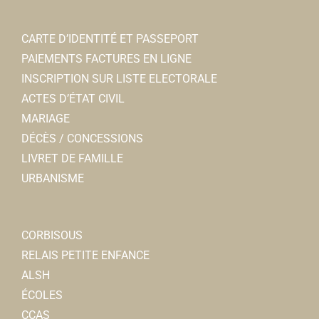
CARTE D’IDENTITÉ ET PASSEPORT
PAIEMENTS FACTURES EN LIGNE
aACc - Association des Amis de ste Colette et de
INSCRIPTION SUR LISTE ELECTORALE
l'abbaye de Corbie
ACTES D’ÉTAT CIVIL
Associations Diverses
MARIAGE
15 bis rue Faidherbe 80800 Corbie
0.07 km
DÉCÈS / CONCESSIONS
06 20 49 68 33
06 20 49 68 33
LIVRET DE FAMILLE
president@saintecolettedecorbie.fr
URBANISME
https://saintecolettedecorbie.wordpress.com/
Sophie OLIVE
CORBISOUS
RELAIS PETITE ENFANCE
ALSH
ÉCOLES
CCAS