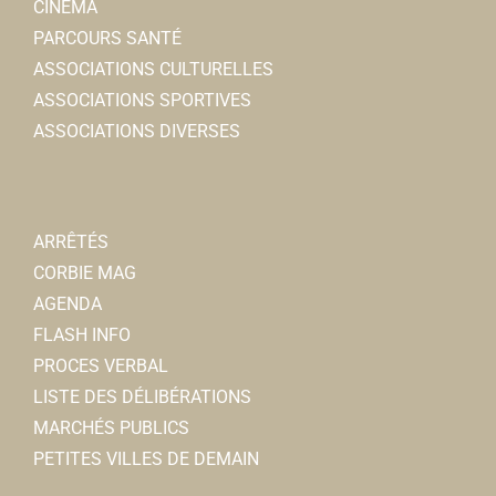
CINÉMA
Guy MOREL
PARCOURS SANTÉ
ASSOCIATIONS CULTURELLES
ASSOCIATIONS SPORTIVES
ASSOCIATIONS DIVERSES
Foyer Culturel
Associations Sportives
6, rempart des Poissonniers 80800 Corbie
0.08 km
foyerculturelcorbie@orange.fr
ARRÊTÉS
Pascale LESTIENNE
CORBIE MAG
AGENDA
Auto-école du Coquelicot
FLASH INFO
Auto-école
PROCES VERBAL
1, rempart des Poissonniers 80800 Corbie
0.1 km
LISTE DES DÉLIBÉRATIONS
0967500166
0967500166
MARCHÉS PUBLICS
PETITES VILLES DE DEMAIN
Ambulances et taxis Estienne-