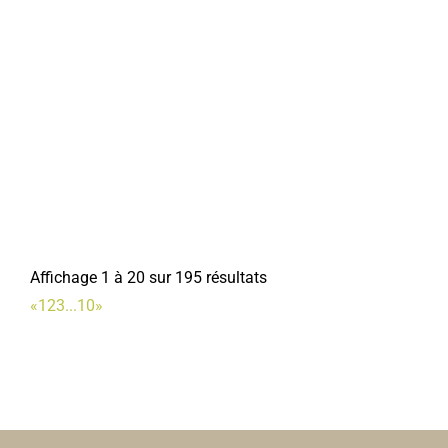
policemunicipale@mairie-corbie.fr
Mairie
Centre Communal d'Action Sociale
Services municipaux
1, rue Faidherbe 80800 Corbie
0.05 km
03 22 96 43 03
03 22 96 43 03
accueil.das@mairie-corbie.fr
Mairie
Affichage 1 à 20 sur 195 résultats
«
1
2
3
...
10
»