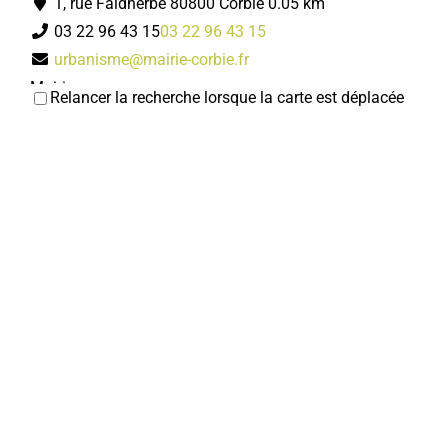
1, rue Faidherbe 80800 Corbie
0.05 km
03 22 96 43 15
03 22 96 43 15
urbanisme@mairie-corbie.fr
Mairie
Relancer la recherche lorsque la carte est déplacée
Service passeports et cartes d'identité/État civil
Services municipaux
1, rue Faidherbe 80800 Corbie
0.05 km
03 22 96 43 00
03 22 96 43 00
accueil@mairie-corbie.fr
Mairie
Police municipale
Services municipaux
1, rue Faidherbe 80800 Corbie
0.05 km
03 22 96 43 17
03 22 96 43 17