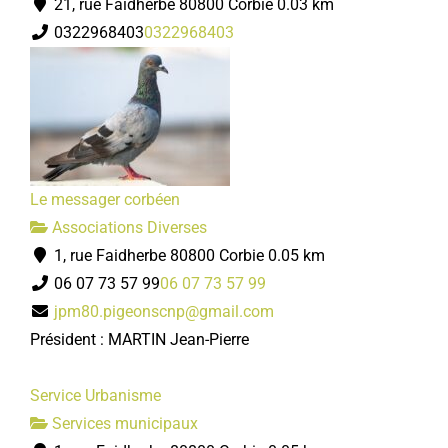
21, rue Faidherbe 80800 Corbie
0.03 km
0322968403
0322968403
Le messager corbéen
Associations Diverses
1, rue Faidherbe 80800 Corbie
0.05 km
06 07 73 57 99
06 07 73 57 99
jpm80.pigeonscnp@gmail.com
Président : MARTIN Jean-Pierre
Service Urbanisme
Services municipaux