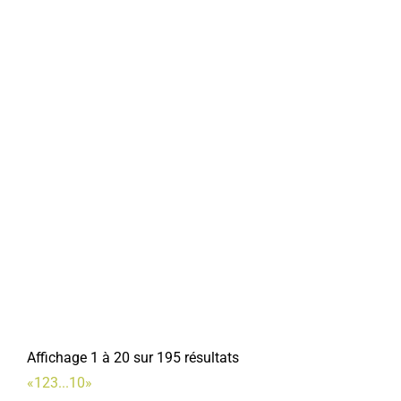
Affichage 1 à 20 sur 195 résultats
«
1
2
3
...
10
»