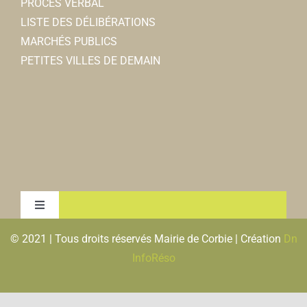
PROCES VERBAL
LISTE DES DÉLIBÉRATIONS
MARCHÉS PUBLICS
PETITES VILLES DE DEMAIN
Toggle
Navigation
© 2021 | Tous droits réservés Mairie de Corbie | Création
Dn
MENTIONS LEGALES & RGPD
InfoRéso
PLAN DU SITE