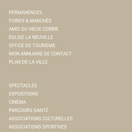
0322500397
0322500397
PERMANENCES
Hair'Appro
FOIRES & MARCHÉS
Coiffeurs
AMIS DU VIEUX CORBIE
23, rue Léon Cure 80800 Corbie
1.16 km
ÉGLISE LA NEUVILLE
0360602235
0360602235
OFFICE DE TOURISME
Cédric EVRAD
MON ANNUAIRE DE CONTACT
PLAN DE LA VILLE
SPECTACLES
EXPOSITIONS
Amicale des sapeurs pompiers
CINÉMA
Associations Diverses
PARCOURS SANTÉ
2 Rue Lon Cur 80800 Corbie
1.18 km
ASSOCIATIONS CULTURELLES
06 82 49 50 33
06 82 49 50 33
ASSOCIATIONS SPORTIVES
Jacky YOLLENT