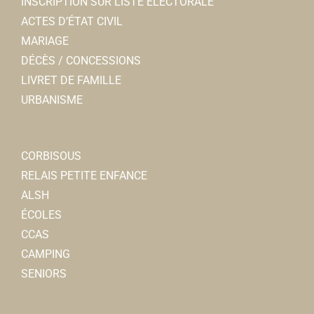
INSCRIPTION SUR LISTE ELECTORALE
45bis, rue Léon Cure 80800 Corbie
1.03 km
ACTES D’ÉTAT CIVIL
0322448762
0322448762
MARIAGE
DÉCÈS / CONCESSIONS
Naturopathe - Réflexologue- Laetitia Saint-Solieux
LIVRET DE FAMILLE
Bien-être
URBANISME
23 Résidence de l'Abbaye, 80800 Corbie
1.09 km
0624812933
0624812933
CORBISOUS
Ma Maison en Somme
RELAIS PETITE ENFANCE
Immobilier
ALSH
31, rue Léon Cure 80800 Corbie
1.1 km
ÉCOLES
0615162653
0615162653
CCAS
CAMPING
Proxi Services
SENIORS
Superette et Supermarchs
25, rue Léon cure 80800 Corbie
1.16 km