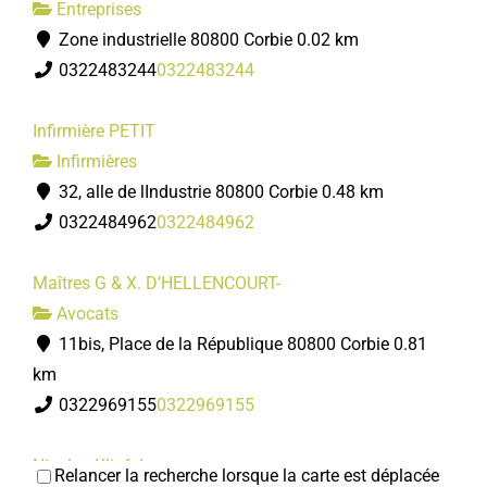
Entreprises
Zone industrielle 80800 Corbie
0.02 km
0322483244
0322483244
Infirmière PETIT
Infirmières
32, alle de lIndustrie 80800 Corbie
0.48 km
0322484962
0322484962
Maîtres G & X. D'HELLENCOURT-
Avocats
11bis, Place de la République 80800 Corbie
0.81
km
0322969155
0322969155
Nicolas Klipfel
Relancer la recherche lorsque la carte est déplacée