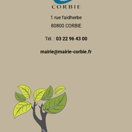
1 rue faidherbe
80800 CORBIE
Tél. :
03 22 96 43 00
mairie@mairie-corbie.fr
Groupe Bidon
Associations Culturelles
17 rue du Pauchelet 80800 Corbie
0.99 km
07 87 22 28 30
07 87 22 28 30
info@groupebidon.fr
https://www.groupebidon.com/
Responsable : MARMELEIRA Olivier Trésorière :
LAMIRAND Hélène