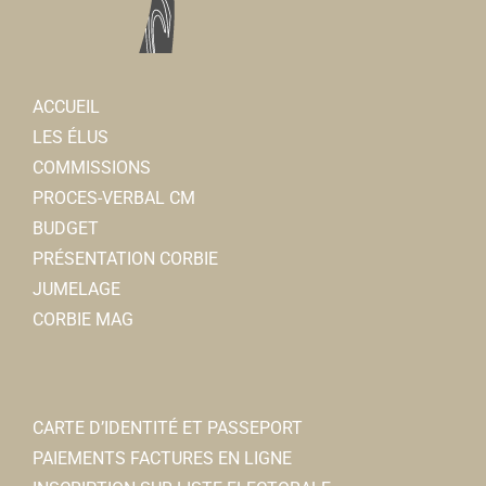
Lui Vous et Moi
Toilettage animaux
51 rue Léon Cure 80800 Corbie
1 km
0322484286
0322484286
ACCUEIL
LES ÉLUS
Auto-moto école Corbie conduite
COMMISSIONS
Auto-école
PROCES-VERBAL CM
49, rue Léon Cure 80800 Corbie
1.01 km
BUDGET
0638234609
0638234609
PRÉSENTATION CORBIE
JUMELAGE
Lidl
CORBIE MAG
Superette et Supermarchs
Rue Léon Cure 80800 Corbie
1.01 km
CARTE D’IDENTITÉ ET PASSEPORT
Rénov'Eco 80
PAIEMENTS FACTURES EN LIGNE
Chauffage