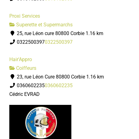
Proxi Services
Superette et Supermarchs
25, rue Léon cure 80800 Corbie
1.16 km
0322500397
0322500397
Hair'Appro
Coiffeurs
23, rue Léon Cure 80800 Corbie
1.16 km
0360602235
0360602235
Cédric EVRAD