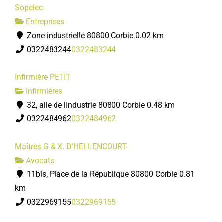
Sopelec-
Entreprises
Zone industrielle 80800 Corbie
0.02 km
0322483244
0322483244
Infirmière PETIT
Infirmières
32, alle de lIndustrie 80800 Corbie
0.48 km
0322484962
0322484962
Maîtres G & X. D'HELLENCOURT-
Avocats
11bis, Place de la République 80800 Corbie
0.81
km
0322969155
0322969155