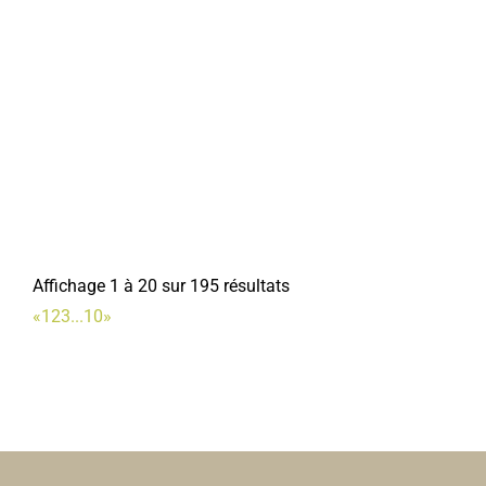
Affichage 1 à 20 sur 195 résultats
«
1
2
3
...
10
»