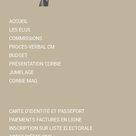
Le Souvenir Français
Associations Diverses
ACCUEIL
80800 Corbie
0.09 km
LES ÉLUS
03 22 48 42 83
03 22 48 42 83
COMMISSIONS
http://lesouvenirfrancais-comitedecorbie.over-b...
PROCES-VERBAL CM
Francis DANEZ
BUDGET
PRÉSENTATION CORBIE
Club de l'age d'or
JUMELAGE
Associations Diverses
CORBIE MAG
80800 Corbie
0.1 km
06 32 83 42 82
06 32 83 42 82
Bernard DELEU
CARTE D’IDENTITÉ ET PASSEPORT
PAIEMENTS FACTURES EN LIGNE
INSCRIPTION SUR LISTE ELECTORALE