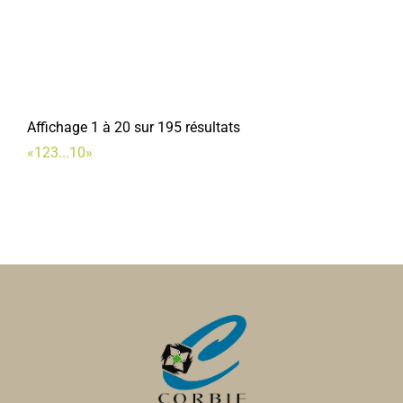
Infirmières
27, rue Faidherbe 80800 Corbie
0.06 km
0322969745
0322969745
Monsieur Kebab
Affichage 1 à 20 sur 195 résultats
Restaurants
«
1
2
3
...
10
»
8, rue Faidherbe 80800 Corbie
0.07 km
0322448762
0322448762
Laboratoire de Corbie
Laboratoire d'analyses médicales
1, rue Auguste Gindre 80800 Corbie
0.08 km
0322968121
0322968121
Boucherie Godebert
Boucherie-charcuterie