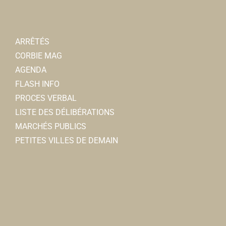
80800 Corbie
0.1 km
06 52 29 81 26
06 52 29 81 26
Rémy DANEZ
ARRÊTÉS
CORBIE MAG
La Neuville Loisirs
AGENDA
Associations Diverses
FLASH INFO
80800 Corbie
0.1 km
PROCES VERBAL
07 86 13 62 05
07 86 13 62 05
LISTE DES DÉLIBÉRATIONS
Daniel VANNIHUSE
MARCHÉS PUBLICS
PETITES VILLES DE DEMAIN