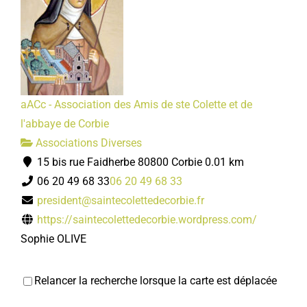
aACc - Association des Amis de ste Colette et de
l'abbaye de Corbie
Associations Diverses
15 bis rue Faidherbe 80800 Corbie
0.01 km
06 20 49 68 33
06 20 49 68 33
president@saintecolettedecorbie.fr
https://saintecolettedecorbie.wordpress.com/
Sophie OLIVE
CONSTANT et MALTZKORN
Relancer la recherche lorsque la carte est déplacée
Pédicure-podologue