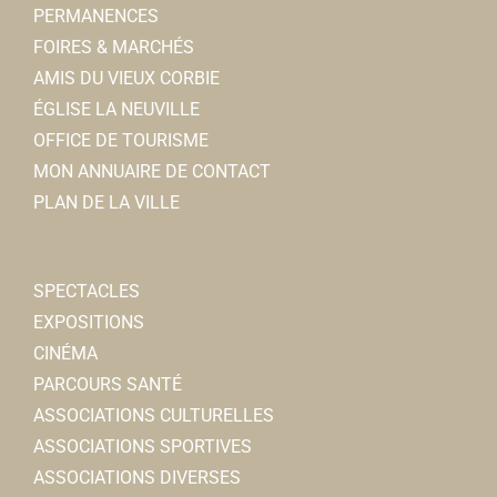
PERMANENCES
FOIRES & MARCHÉS
AMIS DU VIEUX CORBIE
ÉGLISE LA NEUVILLE
Club coeur et santé
OFFICE DE TOURISME
Associations Diverses
MON ANNUAIRE DE CONTACT
80800 Corbie
0.1 km
PLAN DE LA VILLE
03 22 40 66 64
03 22 40 66 64
Christian CRESPEL
SPECTACLES
EXPOSITIONS
CINÉMA
PARCOURS SANTÉ
ASSOCIATIONS CULTURELLES
Jardins corbéens
ASSOCIATIONS SPORTIVES
Associations Diverses
ASSOCIATIONS DIVERSES