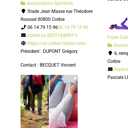
Associations Sportives
Stade Jean Masse rue Théodore
Roussel 80800 Corbie
06 14 79 15 96
06 14 79 15 96
corbie.us.500318@lfhf.fr
Foyer Cult
https://us-corbie.footeo.com/
Associa
Président : DUPONT Grégory
6, rem
Corbie
Contact : BECQUET Vincent
foyerc
Pascale 