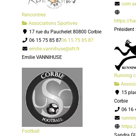
com.se
Rencontres
https://h
Associations Sportives
Président
17 rue du Pauchelet 80800 Corbie
06 15 75 85 87
06 15 75 85 87
emilie.vannihuse@sfr.fr
Emilie VANNIHUSE
Running c
Associa
15 pla
Corbie
06 16 
runnin
https:
Football
Sandra G