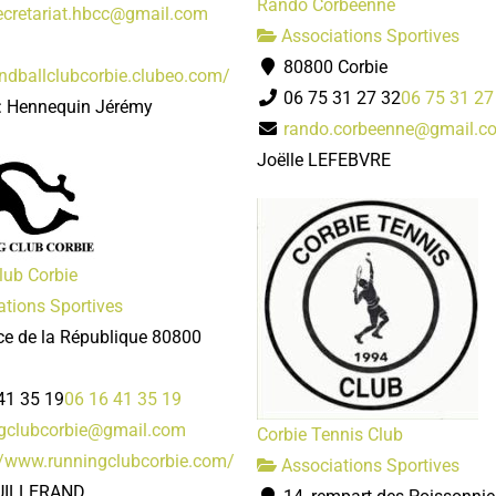
Rando Corbéenne
cretariat.hbcc@gmail.com
Associations Sportives
80800 Corbie
andballclubcorbie.clubeo.com/
06 75 31 27 32
06 75 31 27
 : Hennequin Jérémy
rando.corbeenne@gmail.c
Joëlle LEFEBVRE
lub Corbie
tions Sportives
ce de la République 80800
41 35 19
06 16 41 35 19
gclubcorbie@gmail.com
Corbie Tennis Club
//www.runningclubcorbie.com/
Associations Sportives
UILLERAND