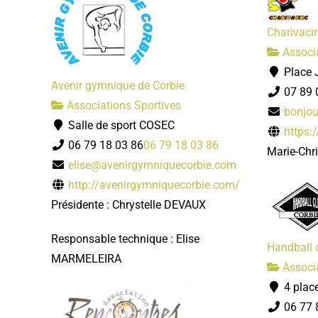
Charivacir
Associa
Place J
Avenir gymnique de Corbie
07 89 
Associations Sportives
bonjou
Salle de sport COSEC
https:/
06 79 18 03 86
06 79 18 03 86
Marie-Chr
elise@avenirgymniquecorbie.com
http://avenirgymniquecorbie.com/
Présidente : Chrystelle DEVAUX
Responsable technique : Elise
Handball 
MARMELEIRA
Associa
4 plac
06 77 