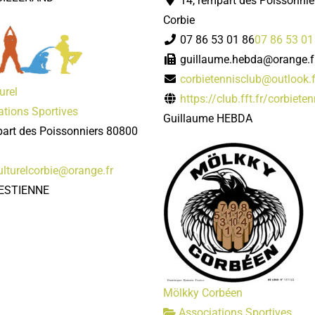
14, rempart des Poissonni
Corbie
07 86 53 01 86
07 86 53 01
guillaume.hebda@orange.f
corbietennisclub@outlook.f
urel
https://club.fft.fr/corbiete
tions Sportives
Guillaume HEBDA
part des Poissonniers 80800
ulturelcorbie@orange.fr
LESTIENNE
Mölkky Corbéen
Associations Sportives