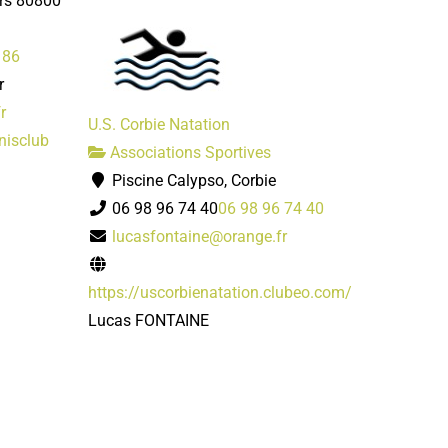
ers 80800
 86
r
r
U.S. Corbie Natation
nnisclub
Associations Sportives
Piscine Calypso, Corbie
06 98 96 74 40
06 98 96 74 40
lucasfontaine@orange.fr
https://uscorbienatation.clubeo.com/
Lucas FONTAINE