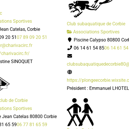
c
tions Sportives
Club subaquatique de Corbie
ean Catelas, Corbie
Associations Sportives
09 20 51
07 89 09 20 51
Piscine Calypso 80800 Cor
r@charivacirc.fr
06 14 61 54 85
06 14 61 54
/charivacirc.fr/
istine SINOQUET
clubsubaquatiquedecorbie80
https://plongeecorbie.wixsite
Président : Emmanuel LHOTE
club de Corbie
tions Sportives
e Jean Catelas 80800 Corbie
81 65 59
06 77 81 65 59