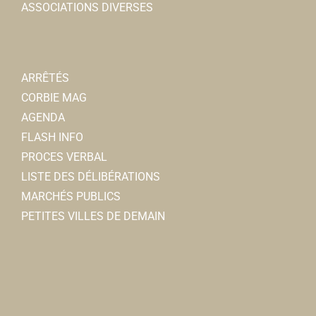
ASSOCIATIONS DIVERSES
ARRÊTÉS
CORBIE MAG
Maison des loisirs
AGENDA
Associations Sportives
FLASH INFO
Enclos de l’abbaye / salle de sport Cosec
0.28 km
PROCES VERBAL
mdlcorbie@gmail.com
LISTE DES DÉLIBÉRATIONS
http://www.maisondesloisirs.fr/taa/?fbclid=IwAR...
MARCHÉS PUBLICS
SANTUNE Caroline (Présidente Maison Des Loisirs)
PETITES VILLES DE DEMAIN
PAILLET Christophe (Vice-Président Tir à l’arc) ...