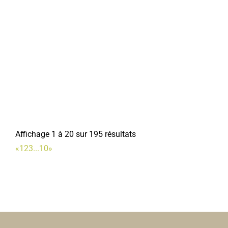
Affichage 1 à 20 sur 195 résultats
«
1
2
3
...
10
»