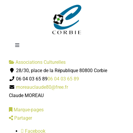
Passer
Kiosque 2000
au
contenu
Toggle
Navigation
Mairie
Associations Culturelles
28/30, place de la République 80800 Corbie
06 04 03 65 89
06 04 03 65 89
DÉMARCHES ADMINISTRATIVES
moreauclaude80@free.fr
Claude MOREAU
SERVICES MUNICIPAUX
Marque-pages
Partager
PRATIQUE
Facebook