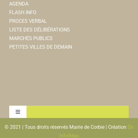
AGENDA
FLASH INFO
PROCES VERBAL
LISTE DES DÉLIBÉRATIONS
MARCHÉS PUBLICS
PETITES VILLES DE DEMAIN
Toggle
Navigation
© 2021 | Tous droits réservés Mairie de Corbie | Création
Dn
MENTIONS LEGALES & RGPD
InfoRéso