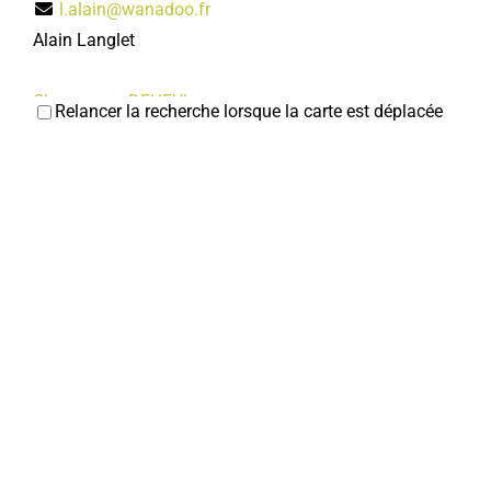
l.alain@wanadoo.fr
Alain Langlet
Chaussures DEHEUL
Relancer la recherche lorsque la carte est déplacée
Chaussures
5, rue Jean et Marcellin Truquin 80800 Corbie
0 km
0322481855
0322481855
deheulroger@orange.fr
Chic et choc
Coiffeurs
14, rue Jean et Marcellin Truquin 80800 Corbie
0
km
0322969440
0322969440
Pharmacie du Centre