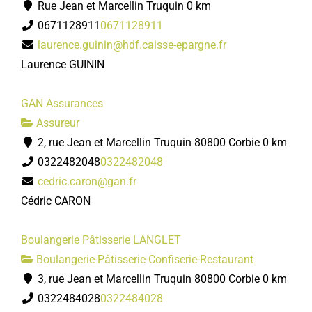
Rue Jean et Marcellin Truquin
0 km
0671128911
0671128911
laurence.guinin@hdf.caisse-epargne.fr
Laurence GUININ
GAN Assurances
Assureur
2, rue Jean et Marcellin Truquin 80800 Corbie
0 km
0322482048
0322482048
cedric.caron@gan.fr
Cédric CARON
Boulangerie Pâtisserie LANGLET
Boulangerie-Pâtisserie-Confiserie-Restaurant
3, rue Jean et Marcellin Truquin 80800 Corbie
0 km
0322484028
0322484028