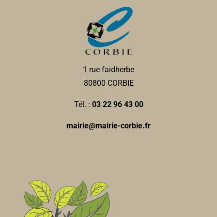
km
0322444912
0322444912
Pharmacie POINTIN-
Pharmacie
1 rue faidherbe
12, rue Jean et Marcellin Truquin 80800 Corbie
0
80800 CORBIE
km
0322969565
0322969565
Tél. :
03 22 96 43 00
mouna.pointin@free.fr
mairie@mairie-corbie.fr