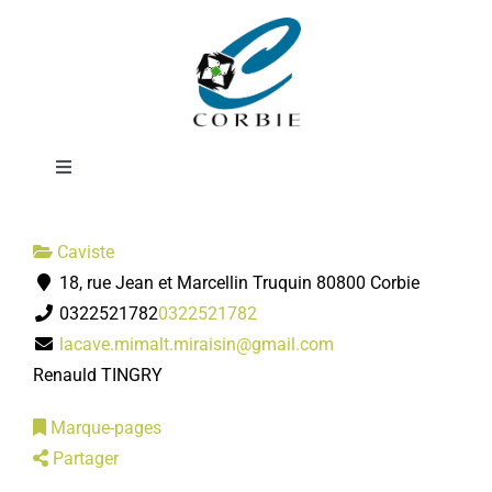
Passer
La cave Mi-Malt
au
contenu
Mi-Raisin
Toggle
Navigation
Mairie
Caviste
18, rue Jean et Marcellin Truquin 80800 Corbie
DÉMARCHES ADMINISTRATIVES
0322521782
0322521782
lacave.mimalt.miraisin@gmail.com
SERVICES MUNICIPAUX
Renauld TINGRY
Marque-pages
PRATIQUE
Partager