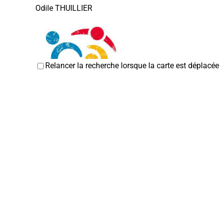
Odile THUILLIER
Relancer la recherche lorsque la carte est déplacée
Entraid'Addict 80
Associations Diverses
80800 Corbie
03 22 42 72 19
03 22 42 72 19
Jean-Claude CHENEVARIN