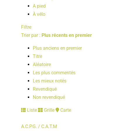
A pied
À vélo
Filtre
Trier par :
Plus récents en premier
Plus anciens en premier
Titre
Aléatoire
Les plus commentés
Les mieux notés
Revendiqué
Non revendiqué
Liste
Grille
Carte
A.C.P.G. / C.A.T.M