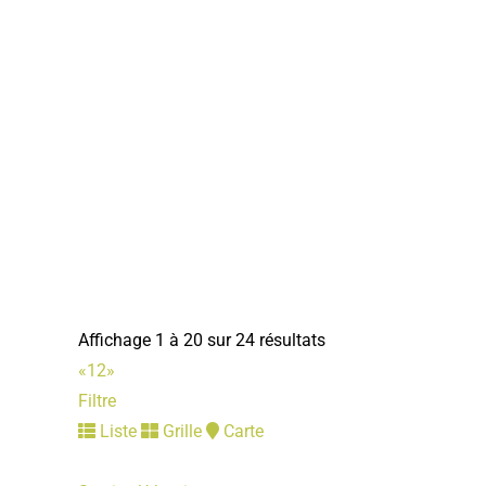
FNATH
Associations Diverses
6, rue des remparts 80800 Corbie
06 77 76 62 74
06 77 76 62 74
guy.morel4@orange.fr
Guy MOREL
Affichage 1 à 20 sur 24 résultats
«
1
2
»
Filtre
Liste
Grille
Carte
Secours Catholique
Associations Diverses