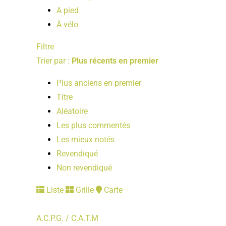
A pied
À vélo
Filtre
Trier par :
Plus récents en premier
Plus anciens en premier
Titre
Aléatoire
Les plus commentés
Les mieux notés
Revendiqué
Non revendiqué
Liste
Grille
Carte
A.C.P.G. / C.A.T.M