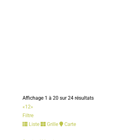
FNATH
Associations Diverses
6, rue des remparts 80800 Corbie
06 77 76 62 74
06 77 76 62 74
guy.morel4@orange.fr
Guy MOREL
Affichage 1 à 20 sur 24 résultats
«
1
2
»
Filtre
Liste
Grille
Carte
Secours Catholique
Associations Diverses