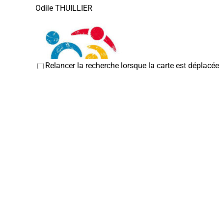
Odile THUILLIER
Relancer la recherche lorsque la carte est déplacée
Entraid'Addict 80
Associations Diverses
80800 Corbie
03 22 42 72 19
03 22 42 72 19
Jean-Claude CHENEVARIN