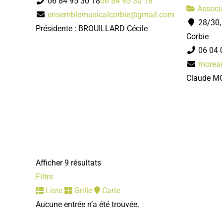
06 84 95 30 18
06 84 95 30 18
Associa
ensemblemusicalcorbie@gmail.com
28/30,
Présidente : BROUILLARD Cécile
Corbie
06 04 
moreau
Claude M
Afficher 9 résultats
Filtre
Liste
Grille
Carte
Aucune entrée n’a été trouvée.