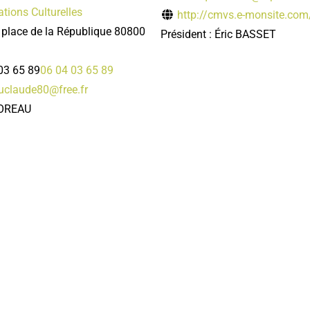
tions Culturelles
http://cmvs.e-monsite.com
 place de la République 80800
Président : Éric BASSET
03 65 89
06 04 03 65 89
claude80@free.fr
OREAU