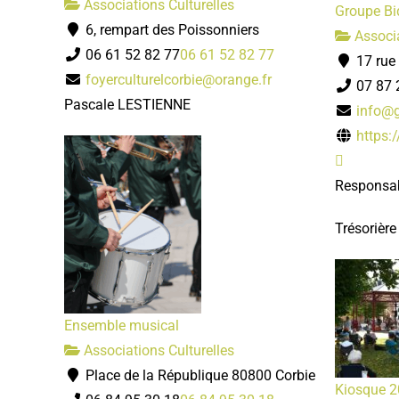
Associations Culturelles
Groupe Bi
6, rempart des Poissonniers
Associa
06 61 52 82 77
06 61 52 82 77
17 rue
foyerculturelcorbie@orange.fr
07 87 
Pascale LESTIENNE
info@g
https:
Responsab
Trésorièr
Ensemble musical
Associations Culturelles
Place de la République 80800 Corbie
Kiosque 