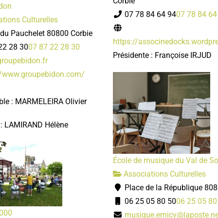
Corbie
don
07 78 84 64 94
07 78 84 64
tions Culturelles
 du Pauchelet 80800 Corbie
https://associnedocks.wordpr
22 28 30
07 87 22 28 30
Présidente : Françoise IRJUD
roupebidon.fr
//www.groupebidon.com/
le : MARMELEIRA Olivier
e : LAMIRAND Hélène
École de musique du Val de 
Associations Culturelles
Place de la République 808
06 25 05 80 50
06 25 05 80
2000
musique.emicv@laposte.ne