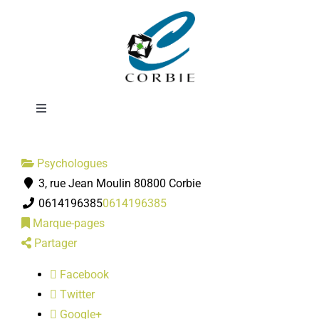
Passer
Malory
au
contenu
BRIFFARD-
Toggle
Navigation
Mairie
Psychologues
3, rue Jean Moulin 80800 Corbie
DÉMARCHES ADMINISTRATIVES
0614196385
0614196385
Marque-pages
SERVICES MUNICIPAUX
Partager
Facebook
PRATIQUE
Twitter
Google+