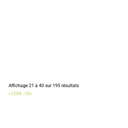
Affichage 21 à 40 sur 195 résultats
«
1
2
3
4
...
10
»