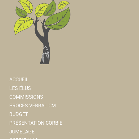
ACCUEIL
LES ÉLUS
COMMISSIONS
PROCES-VERBAL CM
BUDGET
PRÉSENTATION CORBIE
JUMELAGE