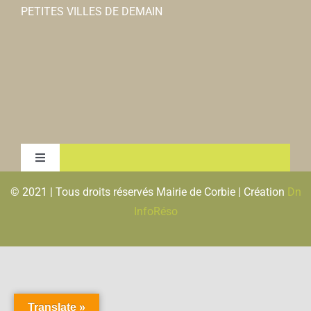
PETITES VILLES DE DEMAIN
Toggle
Navigation
© 2021 | Tous droits réservés Mairie de Corbie | Création
Dn
MENTIONS LEGALES & RGPD
InfoRéso
PLAN DU SITE
FLUX RSS
Translate »