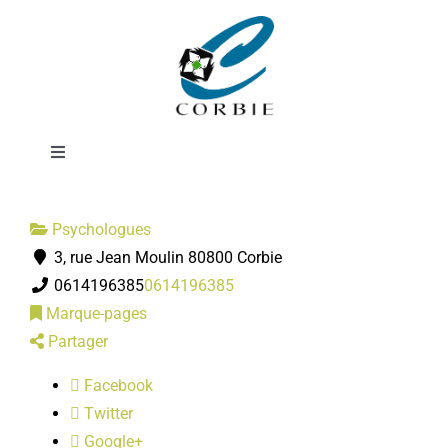
Passer
Malory
au
contenu
BRIFFARD-
Toggle
Navigation
Mairie
Psychologues
3, rue Jean Moulin 80800 Corbie
DÉMARCHES ADMINISTRATIVES
0614196385
0614196385
Marque-pages
SERVICES MUNICIPAUX
Partager
Facebook
PRATIQUE
Twitter
Google+