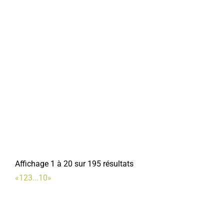
Affichage 1 à 20 sur 195 résultats
«
1
2
3
...
10
»