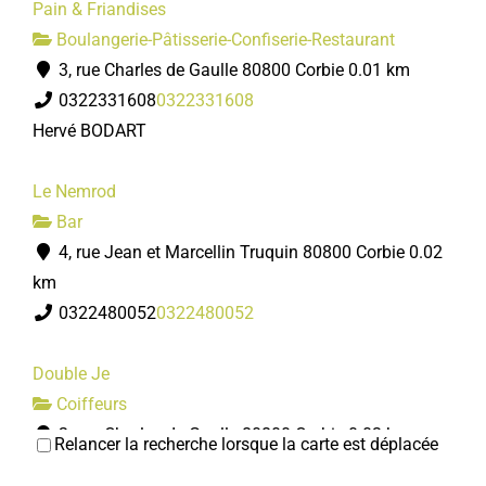
Pain & Friandises
Boulangerie-Pâtisserie-Confiserie-Restaurant
3, rue Charles de Gaulle 80800 Corbie
0.01 km
0322331608
0322331608
Hervé BODART
Le Nemrod
Bar
4, rue Jean et Marcellin Truquin 80800 Corbie
0.02
km
0322480052
0322480052
Double Je
Coiffeurs
2, rue Charles de Gaulle 80800 Corbie
0.03 km
Relancer la recherche lorsque la carte est déplacée
0322969642
0322969642