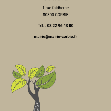
27, place de la République 80800 Corbie
0.03 km
1 rue faidherbe
0322500353
0322500353
80800 CORBIE
corbie.informatique@wanadoo.fr
Fabrice MARTIN
Tél. :
03 22 96 43 00
mairie@mairie-corbie.fr
Pharmacie Gauthier
Pharmacies
25, place de la République 80800 Corbie
0.04 km
0322480217
0322480217
pharmacie.gauthier@yahoo.fr
Mélanie GAUTHIER
Pharmacie GAUTHIER-
Pharmacie
25, Place de la République 80800 Corbie
0.04 km
0322480217
0322480217