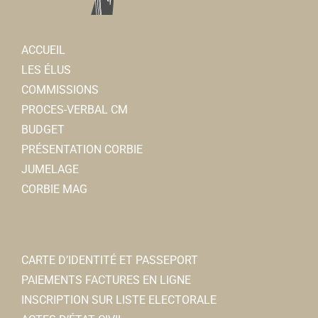
ACCUEIL
LES ÉLUS
COMMISSIONS
PROCES-VERBAL CM
BUDGET
Shop'in Corbie
PRÉSENTATION CORBIE
Associations Diverses
JUMELAGE
28/30, place de la République 80800 Corbie
0.04
CORBIE MAG
km
shopincorbie@gmail.com
Mélanie GAUTHIER
CARTE D’IDENTITÉ ET PASSEPORT
PAIEMENTS FACTURES EN LIGNE
Direction de la Culture et du Sport
INSCRIPTION SUR LISTE ELECTORALE
Services municipaux