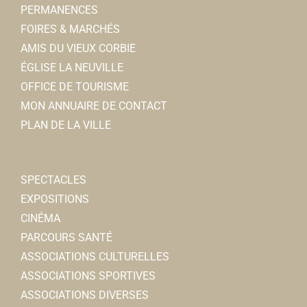
PERMANENCES
Clé de Somme
FOIRES & MARCHÉS
Associations Culturelles
AMIS DU VIEUX CORBIE
28/30, place de la République 80800 Corbie
0.04
ÉGLISE LA NEUVILLE
km
OFFICE DE TOURISME
06 15 16 26 53
06 15 16 26 53
MON ANNUAIRE DE CONTACT
Noelle DRANSART
PLAN DE LA VILLE
SPECTACLES
EXPOSITIONS
CINÉMA
Compagnie Les Petites Madames
PARCOURS SANTÉ
Associations Culturelles
ASSOCIATIONS CULTURELLES
28/30, place de la République 80800 Corbie
0.04
ASSOCIATIONS SPORTIVES
km
ASSOCIATIONS DIVERSES