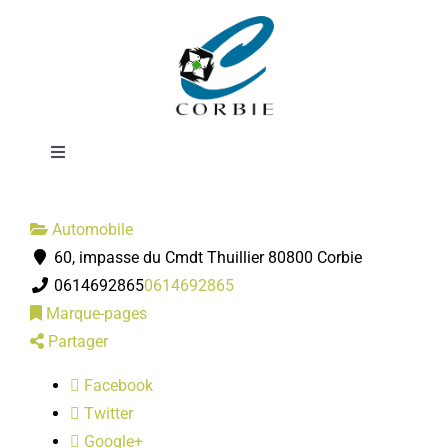
Passer
Nettoyage
au
contenu
Automobile
Toggle
Navigation
Mairie
Automobile
60, impasse du Cmdt Thuillier 80800 Corbie
DÉMARCHES ADMINISTRATIVES
0614692865
0614692865
Marque-pages
SERVICES MUNICIPAUX
Partager
Facebook
PRATIQUE
Twitter
Google+