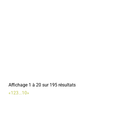
Affichage 1 à 20 sur 195 résultats
«
1
2
3
...
10
»