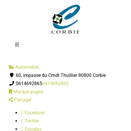
Passer
Nettoyage
au
contenu
Automobile
Toggle
Navigation
Mairie
Automobile
60, impasse du Cmdt Thuillier 80800 Corbie
DÉMARCHES ADMINISTRATIVES
0614692865
0614692865
Marque-pages
SERVICES MUNICIPAUX
Partager
Facebook
PRATIQUE
Twitter
Google+