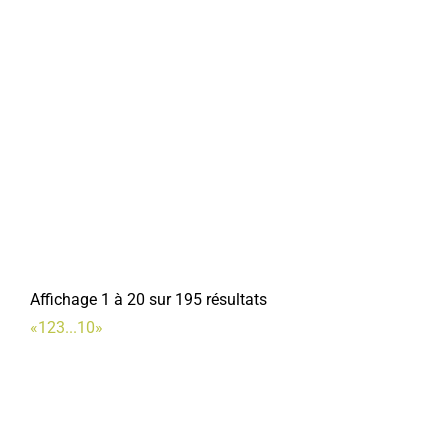
Affichage 1 à 20 sur 195 résultats
«
1
2
3
...
10
»