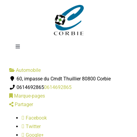
Passer
Nettoyage
au
contenu
Automobile
Toggle
Navigation
Mairie
Automobile
60, impasse du Cmdt Thuillier 80800 Corbie
DÉMARCHES ADMINISTRATIVES
0614692865
0614692865
Marque-pages
SERVICES MUNICIPAUX
Partager
Facebook
PRATIQUE
Twitter
Google+