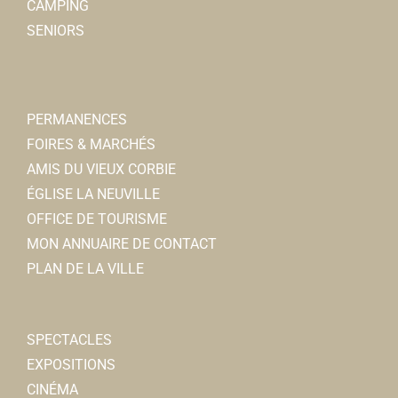
CAMPING
SENIORS
PERMANENCES
Shop'in Corbie
FOIRES & MARCHÉS
Associations Diverses
AMIS DU VIEUX CORBIE
28/30, place de la République 80800 Corbie
0.05
ÉGLISE LA NEUVILLE
km
OFFICE DE TOURISME
shopincorbie@gmail.com
MON ANNUAIRE DE CONTACT
Mélanie GAUTHIER
PLAN DE LA VILLE
Direction de la Culture et du Sport
SPECTACLES
Services municipaux
EXPOSITIONS
28/30, place de la République 80800 Corbie
0.05
CINÉMA
km