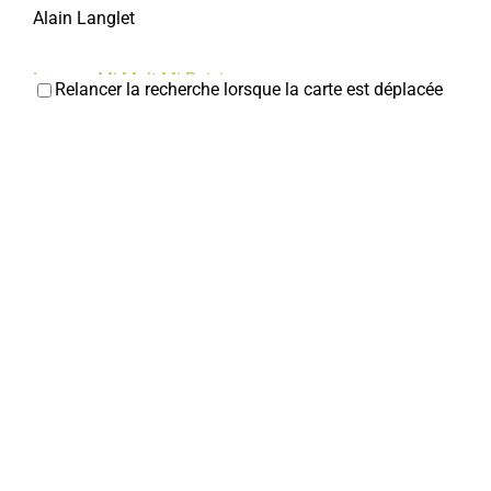
Alain Langlet
La cave Mi-Malt Mi-Raisin
Relancer la recherche lorsque la carte est déplacée
Caviste
18, rue Jean et Marcellin Truquin 80800 Corbie
0
km
0322521782
0322521782
lacave.mimalt.miraisin@gmail.com
Renauld TINGRY
Chaussures DEHEUL
Chaussures
5, rue Jean et Marcellin Truquin 80800 Corbie
0 km
0322481855
0322481855
deheulroger@orange.fr