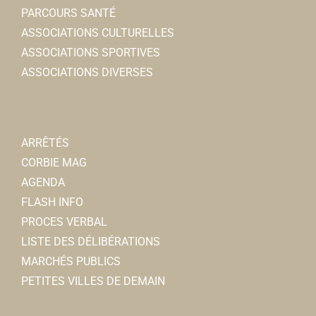
PARCOURS SANTÉ
03 22 96 43 30
03 22 96 43 30
ASSOCIATIONS CULTURELLES
serviceculturel@mairie-corbie.fr
ASSOCIATIONS SPORTIVES
Mairie
ASSOCIATIONS DIVERSES
ARRÊTÉS
Ciné Docks
CORBIE MAG
Associations Culturelles
AGENDA
28/30, place de la République 80800 Corbie
0.05
FLASH INFO
km
PROCES VERBAL
07 78 84 64 94
07 78 84 64 94
LISTE DES DÉLIBÉRATIONS
https://associnedocks.wordpress.com/
MARCHÉS PUBLICS
Présidente : Françoise IRJUD
PETITES VILLES DE DEMAIN
Clé de Somme