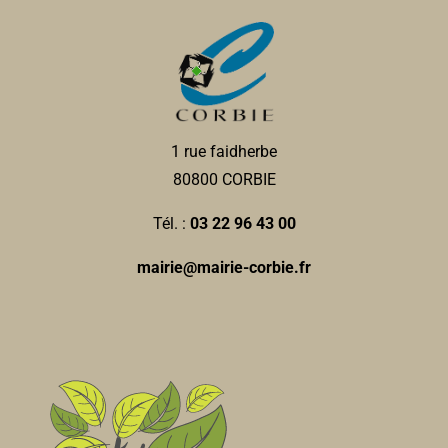
6, rue Jean et Marcellin Truquin 80800 Corbie
0 km
0322969627
0322969627
Guillaume CHAUFFRAY
Jessica MICHALCZYK-
1 rue faidherbe
Orthophonistes
80800 CORBIE
18, rue Jean et Marcellin Truquin 80800 Corbie
0
km
Tél. :
03 22 96 43 00
0322444912
0322444912
mairie@mairie-corbie.fr
Crédit du Nord
Banques
22, rue Jean et Marcellin Truquin
0.01 km
christophe.paillard@cdn.fr
Christophe PAILLARD