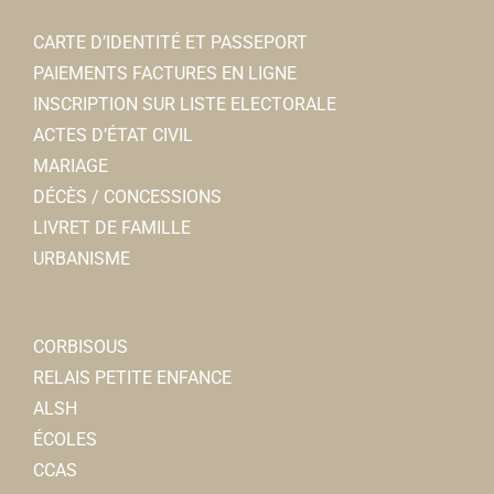
corbie@dietplus.fr
CARTE D’IDENTITÉ ET PASSEPORT
Galle PALPIED
PAIEMENTS FACTURES EN LIGNE
INSCRIPTION SUR LISTE ELECTORALE
Crédit Agricole Brie Picardie
ACTES D’ÉTAT CIVIL
Banques
MARIAGE
5, rue Charles de Gaulle 80800 Corbie
0.04 km
DÉCÈS / CONCESSIONS
0322963703
0322963703
LIVRET DE FAMILLE
Jeremy.DHUVETTERE@ca-briepicardie.fr
URBANISME
Jeremy D’HUVETTERE
Mur.protec
CORBISOUS
Travaux
RELAIS PETITE ENFANCE
1, rue Charles de Gaulle 80800 Corbie
0.04 km
ALSH
0322392151
0322392151
ÉCOLES
CCAS