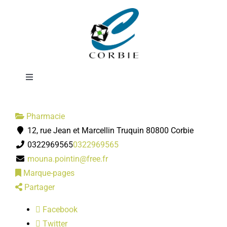
Passer
Pharmacie
au
contenu
POINTIN-
Toggle
Navigation
Mairie
Pharmacie
12, rue Jean et Marcellin Truquin 80800 Corbie
DÉMARCHES ADMINISTRATIVES
0322969565
0322969565
mouna.pointin@free.fr
SERVICES MUNICIPAUX
Marque-pages
Partager
PRATIQUE
Facebook
Twitter