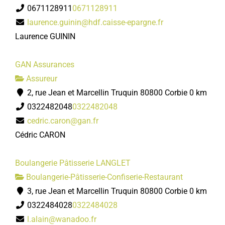
0671128911
0671128911
laurence.guinin@hdf.caisse-epargne.fr
Laurence GUININ
GAN Assurances
Assureur
2, rue Jean et Marcellin Truquin 80800 Corbie
0 km
0322482048
0322482048
cedric.caron@gan.fr
Cédric CARON
Boulangerie Pâtisserie LANGLET
Boulangerie-Pâtisserie-Confiserie-Restaurant
3, rue Jean et Marcellin Truquin 80800 Corbie
0 km
0322484028
0322484028
l.alain@wanadoo.fr