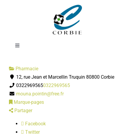
Passer
Pharmacie
au
contenu
POINTIN-
Toggle
Navigation
Mairie
Pharmacie
12, rue Jean et Marcellin Truquin 80800 Corbie
DÉMARCHES ADMINISTRATIVES
0322969565
0322969565
mouna.pointin@free.fr
SERVICES MUNICIPAUX
Marque-pages
Partager
PRATIQUE
Facebook
Twitter