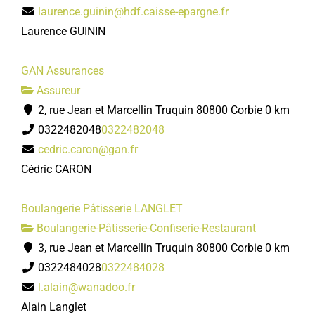
laurence.guinin@hdf.caisse-epargne.fr
Laurence GUININ
GAN Assurances
Assureur
2, rue Jean et Marcellin Truquin 80800 Corbie
0 km
0322482048
0322482048
cedric.caron@gan.fr
Cédric CARON
Boulangerie Pâtisserie LANGLET
Boulangerie-Pâtisserie-Confiserie-Restaurant
3, rue Jean et Marcellin Truquin 80800 Corbie
0 km
0322484028
0322484028
l.alain@wanadoo.fr
Alain Langlet