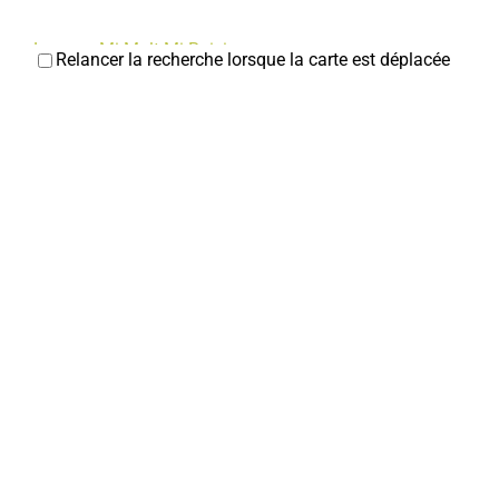
La cave Mi-Malt Mi-Raisin
Relancer la recherche lorsque la carte est déplacée
Caviste
18, rue Jean et Marcellin Truquin 80800 Corbie
0
km
0322521782
0322521782
lacave.mimalt.miraisin@gmail.com
Renauld TINGRY
Chaussures DEHEUL
Chaussures
5, rue Jean et Marcellin Truquin 80800 Corbie
0 km
0322481855
0322481855
deheulroger@orange.fr
Chic et choc