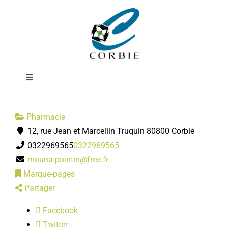
Passer
Pharmacie
au
contenu
POINTIN-
Toggle
Navigation
Mairie
Pharmacie
12, rue Jean et Marcellin Truquin 80800 Corbie
DÉMARCHES ADMINISTRATIVES
0322969565
0322969565
mouna.pointin@free.fr
SERVICES MUNICIPAUX
Marque-pages
Partager
PRATIQUE
Facebook
Twitter