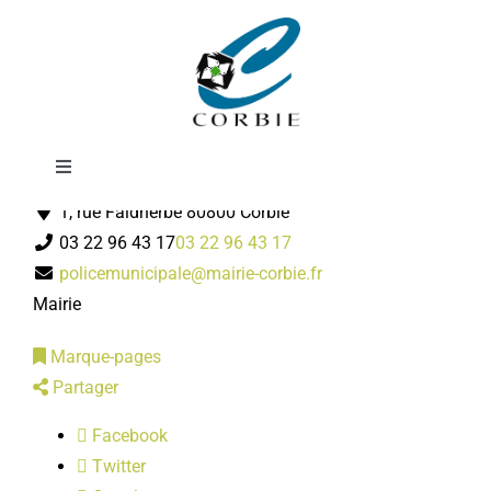
Passer
Police municipale
au
contenu
Toggle
Services municipaux
Navigation
1, rue Faidherbe 80800 Corbie
Mairie
03 22 96 43 17
03 22 96 43 17
policemunicipale@mairie-corbie.fr
DÉMARCHES ADMINISTRATIVES
Mairie
Marque-pages
SERVICES MUNICIPAUX
Partager
Facebook
PRATIQUE
Twitter