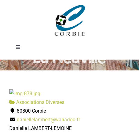
Passer
Renaissance de
au
contenu
Notre-Dame de
Toggle
La Neuville
Navigation
Mairie
DÉMARCHES ADMINISTRATIVES
Associations Diverses
SERVICES MUNICIPAUX
80800 Corbie
daniellelambert@wanadoo.fr
PRATIQUE
Danielle LAMBERT-LEMOINE