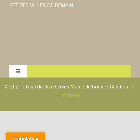
PETITES VILLES DE DEMAIN
Toggle
Navigation
© 2021 | Tous droits réservés Mairie de Corbie | Création
Dn
MENTIONS LEGALES & RGPD
InfoRéso
PLAN DU SITE
FLUX RSS
Translate »