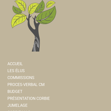
ACCUEIL
LES ÉLUS
COMMISSIONS
PROCES-VERBAL CM
BUDGET
PRÉSENTATION CORBIE
JUMELAGE