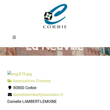
Passer
Renaissance de
au
contenu
Notre-Dame de
Toggle
La Neuville
Navigation
Mairie
DÉMARCHES ADMINISTRATIVES
Associations Diverses
SERVICES MUNICIPAUX
80800 Corbie
daniellelambert@wanadoo.fr
PRATIQUE
Danielle LAMBERT-LEMOINE