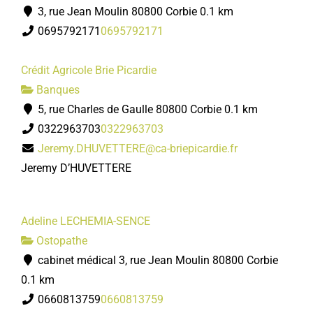
3, rue Jean Moulin 80800 Corbie
0.1 km
0695792171
0695792171
Crédit Agricole Brie Picardie
Banques
5, rue Charles de Gaulle 80800 Corbie
0.1 km
0322963703
0322963703
Jeremy.DHUVETTERE@ca-briepicardie.fr
Jeremy D’HUVETTERE
Adeline LECHEMIA-SENCE
Ostopathe
cabinet médical 3, rue Jean Moulin 80800 Corbie
0.1 km
0660813759
0660813759