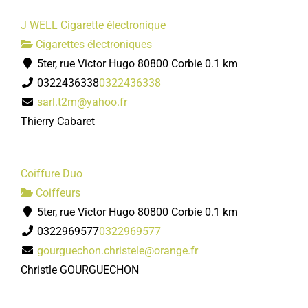
J WELL Cigarette électronique
Cigarettes électroniques
5ter, rue Victor Hugo 80800 Corbie
0.1 km
0322436338
0322436338
sarl.t2m@yahoo.fr
Thierry Cabaret
Coiffure Duo
Coiffeurs
5ter, rue Victor Hugo 80800 Corbie
0.1 km
0322969577
0322969577
gourguechon.christele@orange.fr
Christle GOURGUECHON