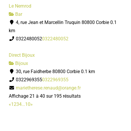
Le Nemrod
Bar
4, rue Jean et Marcellin Truquin 80800 Corbie
0.1
km
0322480052
0322480052
Direct Bijoux
Bijoux
30, rue Faidherbe 80800 Corbie
0.1 km
0322969355
0322969355
marietherese.renaud@orange.fr
Affichage 21 à 40 sur 195 résultats
«
1
2
3
4
...
10
»