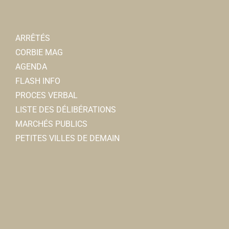
sarl.t2m@yahoo.fr
Thierry Cabaret
ARRÊTÉS
Coiffure Duo
CORBIE MAG
Coiffeurs
AGENDA
5ter, rue Victor Hugo 80800 Corbie
0.1 km
FLASH INFO
0322969577
0322969577
PROCES VERBAL
gourguechon.christele@orange.fr
LISTE DES DÉLIBÉRATIONS
Christle GOURGUECHON
MARCHÉS PUBLICS
PETITES VILLES DE DEMAIN
Le Nemrod
Bar
4, rue Jean et Marcellin Truquin 80800 Corbie
0.1
km
0322480052
0322480052