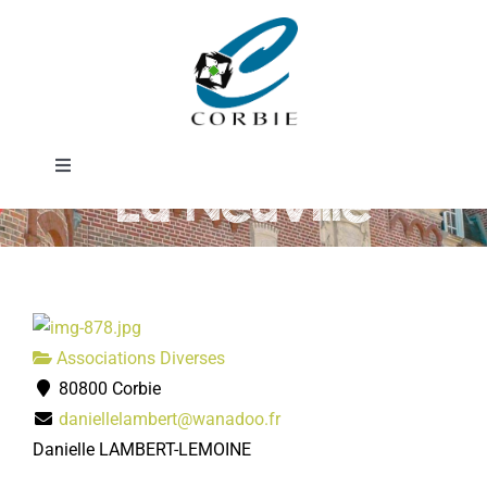
Passer
Renaissance de
au
contenu
Notre-Dame de
Toggle
La Neuville
Navigation
Mairie
DÉMARCHES ADMINISTRATIVES
Associations Diverses
SERVICES MUNICIPAUX
80800 Corbie
daniellelambert@wanadoo.fr
PRATIQUE
Danielle LAMBERT-LEMOINE