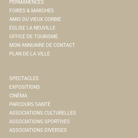
Banques
PERMANENCES
5, rue Charles de Gaulle 80800 Corbie
0.1 km
FOIRES & MARCHÉS
0322963703
0322963703
AMIS DU VIEUX CORBIE
Jeremy.DHUVETTERE@ca-briepicardie.fr
ÉGLISE LA NEUVILLE
Jeremy D’HUVETTERE
OFFICE DE TOURISME
MON ANNUAIRE DE CONTACT
Adeline LECHEMIA-SENCE
PLAN DE LA VILLE
Ostopathe
cabinet médical 3, rue Jean Moulin 80800 Corbie
SPECTACLES
0.1 km
EXPOSITIONS
0660813759
0660813759
CINÉMA
PARCOURS SANTÉ
J WELL Cigarette électronique
ASSOCIATIONS CULTURELLES
Cigarettes électroniques
ASSOCIATIONS SPORTIVES
5ter, rue Victor Hugo 80800 Corbie
0.1 km
ASSOCIATIONS DIVERSES
0322436338
0322436338