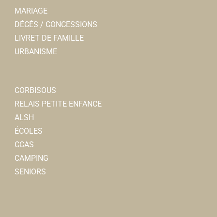
Dr POMMELET- PIEL
MARIAGE
Médecins généralistes
DÉCÈS / CONCESSIONS
3, avenue Jean Moulin 80800 Corbie
0.1 km
LIVRET DE FAMILLE
0322968255
0322968255
URBANISME
Malory BRIFFARD-
Psychologues
CORBISOUS
3, rue Jean Moulin 80800 Corbie
0.1 km
RELAIS PETITE ENFANCE
0614196385
0614196385
ALSH
ÉCOLES
Claire DUBOIS-
CCAS
Psychomotricienne
CAMPING
3, rue Jean Moulin 80800 Corbie
0.1 km
SENIORS
0695792171
0695792171
Crédit Agricole Brie Picardie