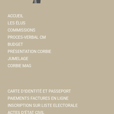
ACCUEIL
LES ÉLUS
COMMISSIONS
PROCES-VERBAL CM
BUDGET
aACc - Association des Amis de ste Colette et de
PRÉSENTATION CORBIE
l'abbaye de Corbie
JUMELAGE
Associations Diverses
CORBIE MAG
15 bis rue Faidherbe 80800 Corbie
0.09 km
06 20 49 68 33
06 20 49 68 33
president@saintecolettedecorbie.fr
CARTE D’IDENTITÉ ET PASSEPORT
https://saintecolettedecorbie.wordpress.com/
PAIEMENTS FACTURES EN LIGNE
Sophie OLIVE
INSCRIPTION SUR LISTE ELECTORALE
ACTES D’ÉTAT CIVIL