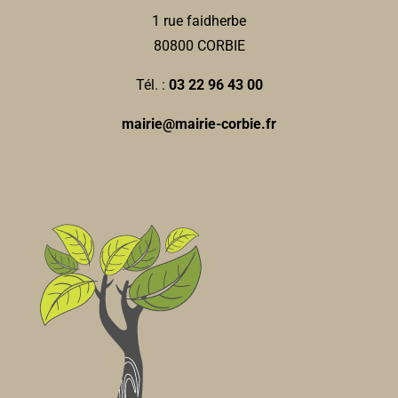
km
1 rue faidherbe
0322969627
0322969627
80800 CORBIE
Guillaume CHAUFFRAY
Tél. :
03 22 96 43 00
Jessica MICHALCZYK-
mairie@mairie-corbie.fr
Orthophonistes
18, rue Jean et Marcellin Truquin 80800 Corbie
0.07
km
0322444912
0322444912
Pharmacie POINTIN-
Pharmacie
12, rue Jean et Marcellin Truquin 80800 Corbie
0.07
km
0322969565
0322969565
mouna.pointin@free.fr