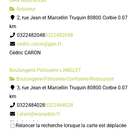
GAN Assurances
Assureur
2, rue Jean et Marcellin Truquin 80800 Corbie
0.07
km
0322482048
0322482048
cedric.caron@gan.fr
Cédric CARON
Boulangerie Pâtisserie LANGLET
Boulangerie-Pâtisserie-Confiserie-Restaurant
3, rue Jean et Marcellin Truquin 80800 Corbie
0.07
km
0322484028
0322484028
l.alain@wanadoo.fr
Alain Langlet
Relancer la recherche lorsque la carte est déplacée