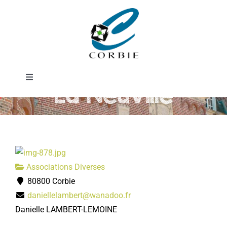
Passer
Renaissance de
au
contenu
Notre-Dame de
Toggle
La Neuville
Navigation
Mairie
DÉMARCHES ADMINISTRATIVES
Associations Diverses
SERVICES MUNICIPAUX
80800 Corbie
daniellelambert@wanadoo.fr
PRATIQUE
Danielle LAMBERT-LEMOINE