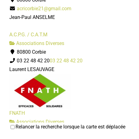
acricorbie21@gmail.com
Jean-Paul ANSELME
A.C.P.G. / C.A.T.M
Associations Diverses
80800 Corbie
03 22 48 42 20
03 22 48 42 20
Laurent LESAUVAGE
FNATH
Associations Diverses
Relancer la recherche lorsque la carte est déplacée
6, rue des remparts 80800 Corbie