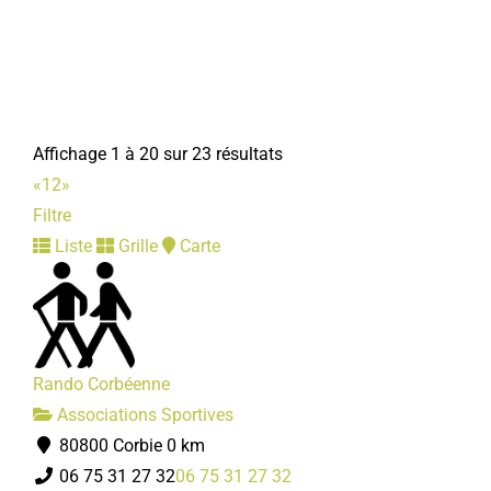
Shop'in Corbie
Associations Diverses
28/30, place de la République 80800 Corbie
shopincorbie@gmail.com
Affichage 1 à 20 sur 23 résultats
Mélanie GAUTHIER
«
1
2
»
Filtre
Liste
Grille
Carte
Club coeur et santé
Associations Diverses
80800 Corbie
03 22 40 66 64
03 22 40 66 64
Rando Corbéenne
Christian CRESPEL
Associations Sportives
80800 Corbie
0 km
06 75 31 27 32
06 75 31 27 32