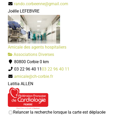
rando.corbeenne@gmail.com
Joëlle LEFEBVRE
Le messager corbéen
Associations Diverses
1, rue Faidherbe 80800 Corbie
06 07 73 57 99
06 07 73 57 99
Amicale des agents hospitaliers
jpm80.pigeonscnp@gmail.com
Associations Diverses
Président : MARTIN Jean-Pierre
80800 Corbie
0 km
03 22 96 40 11
03 22 96 40 11
amicale@ch-corbie.fr
Latitia ALLEN
Relancer la recherche lorsque la carte est déplacée
Club coeur et santé