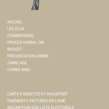
Association pour le don du sang
ACCUEIL
Associations Diverses
LES ÉLUS
80800 Corbie
0 km
COMMISSIONS
06 29 96 83 81
06 29 96 83 81
PROCES-VERBAL CM
Association pour le don du sang
Bruno TOURBIER
BUDGET
Associations Diverses
PRÉSENTATION CORBIE
80800 Corbie
JUMELAGE
06 29 96 83 81
06 29 96 83 81
CORBIE MAG
Bruno TOURBIER
CARTE D’IDENTITÉ ET PASSEPORT
PAIEMENTS FACTURES EN LIGNE
Entraid'Addict 80
INSCRIPTION SUR LISTE ELECTORALE
Associations Diverses