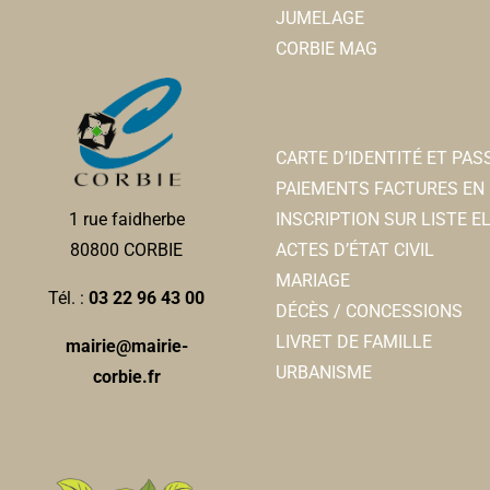
JUMELAGE
CORBIE MAG
CARTE D’IDENTITÉ ET PA
PAIEMENTS FACTURES EN 
INSCRIPTION SUR LISTE 
1 rue faidherbe
ACTES D’ÉTAT CIVIL
80800 CORBIE
MARIAGE
Tél. :
03 22 96 43 00
DÉCÈS / CONCESSIONS
LIVRET DE FAMILLE
mairie@mairie-
URBANISME
corbie.fr