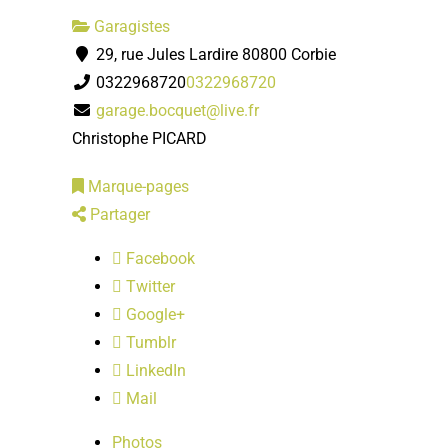
Garagistes
29, rue Jules Lardire 80800 Corbie
0322968720
0322968720
garage.bocquet@live.fr
Christophe PICARD
Marque-pages
Partager
Facebook
Twitter
Google+
Tumblr
LinkedIn
Mail
Photos