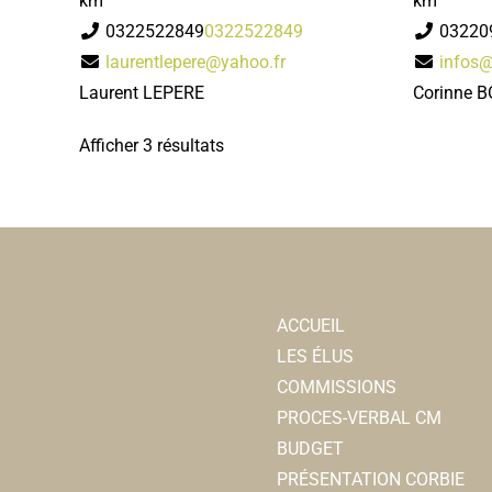
km
km
0322522849
0322522849
03220
laurentlepere@yahoo.fr
infos@
Laurent LEPERE
Corinne 
Afficher 3 résultats
ACCUEIL
LES ÉLUS
COMMISSIONS
PROCES-VERBAL CM
BUDGET
PRÉSENTATION CORBIE