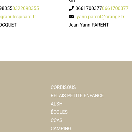
km
98355
0322098355
0661700377
0661700377
granulespicard.fr
jyann.parent@orange.fr
BOCQUET
Jean-Yann PARENT
CORBISOUS
RELAIS PETITE ENFANCE
ALSH
ÉCOLES
CCAS
CAMPING