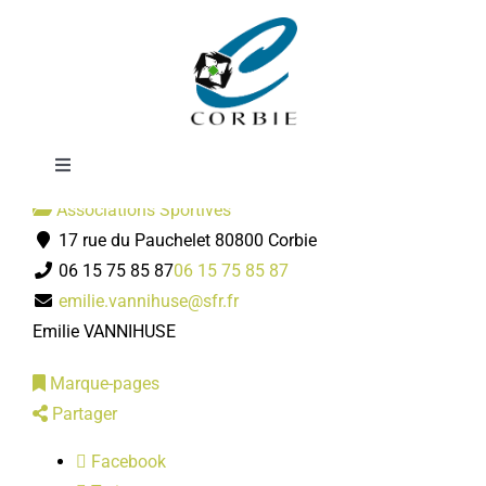
Passer
Rencontres
au
contenu
Toggle
Navigation
Associations Sportives
Mairie
17 rue du Pauchelet 80800 Corbie
06 15 75 85 87
06 15 75 85 87
DÉMARCHES ADMINISTRATIVES
emilie.vannihuse@sfr.fr
Emilie VANNIHUSE
SERVICES MUNICIPAUX
Marque-pages
Partager
PRATIQUE
Facebook