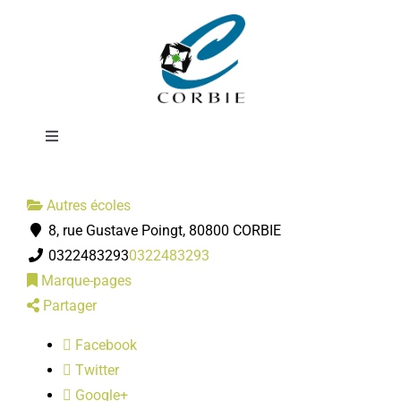
Passer
Réseau d'aides
au
contenu
spécialisés
Toggle
Navigation
Mairie
Autres écoles
8, rue Gustave Poingt, 80800 CORBIE
DÉMARCHES ADMINISTRATIVES
0322483293
0322483293
Marque-pages
SERVICES MUNICIPAUX
Partager
Facebook
PRATIQUE
Twitter
Google+