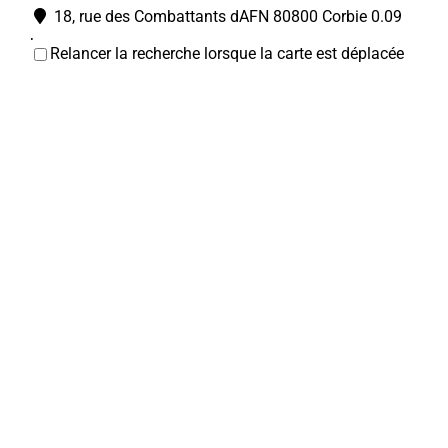
18, rue des Combattants dAFN 80800 Corbie
0.09
km
Relancer la recherche lorsque la carte est déplacée
0322960149
0322960149
La Maisonnée
Associations Diverses
30 Rue Jean Jaurs 80800 Corbie
0.11 km
03 22 09 79 64
03 22 09 79 64
Catherine HENAUX