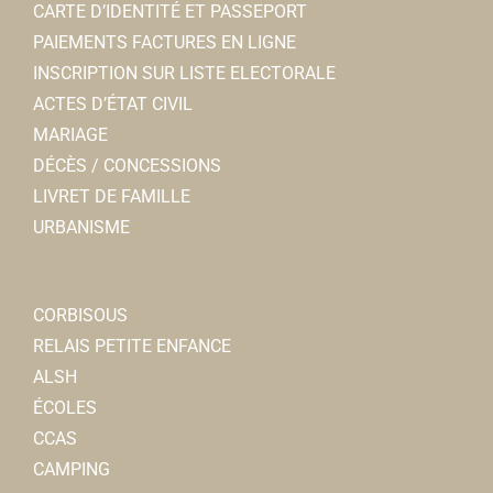
CARTE D’IDENTITÉ ET PASSEPORT
Auto-moto école Corbie conduite
PAIEMENTS FACTURES EN LIGNE
Auto-école
INSCRIPTION SUR LISTE ELECTORALE
49, rue Léon Cure 80800 Corbie
0.34 km
ACTES D’ÉTAT CIVIL
0638234609
0638234609
MARIAGE
DÉCÈS / CONCESSIONS
Dr VASSEUR-
LIVRET DE FAMILLE
Médecins généralistes
URBANISME
1, rue Lon Cur 80800 Corbie
0.35 km
0322969402
0322969402
CORBISOUS
Lui Vous et Moi
RELAIS PETITE ENFANCE
Toilettage animaux
ALSH
51 rue Léon Cure 80800 Corbie
0.35 km
ÉCOLES
0322484286
0322484286
CCAS
CAMPING
Café de la Gare