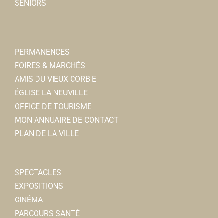
SENIORS
Bar
55, rue Léon Cure 80800 Corbie
0.35 km
0322482465
0322482465
PERMANENCES
Lidl
FOIRES & MARCHÉS
Superette et Supermarchs
AMIS DU VIEUX CORBIE
Rue Léon Cure 80800 Corbie
0.35 km
ÉGLISE LA NEUVILLE
OFFICE DE TOURISME
Au Saint Antoine
MON ANNUAIRE DE CONTACT
Charcuterie
PLAN DE LA VILLE
39, rue du Général Leclerc 80800 Corbie
0.38 km
0322480053
0322480053
SPECTACLES
marc.boclet@wanadoo.fr
EXPOSITIONS
Marc BOCLET
CINÉMA
PARCOURS SANTÉ