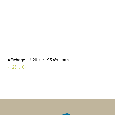
Ecole Michel Petrucciani
Ecoles Primaires
2, rue Gustave Poingt, 80800 CORBIE
0.12 km
0322968037
0322968037
Affichage 1 à 20 sur 195 résultats
«
1
2
3
...
10
»
Football
Associations Sportives
Stade Jean Masse rue Théodore Roussel 80800
Corbie
0.16 km
06 14 79 15 96
06 14 79 15 96