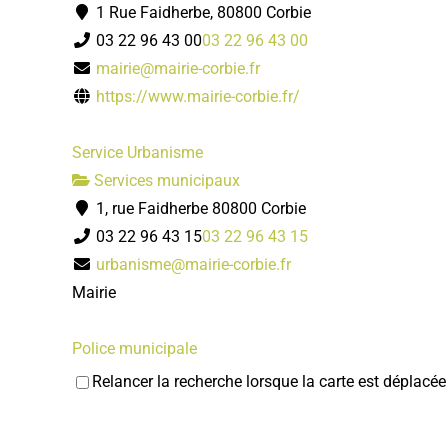
1 Rue Faidherbe, 80800 Corbie
03 22 96 43 00
03 22 96 43 00
mairie@mairie-corbie.fr
https://www.mairie-corbie.fr/
Service Urbanisme
Services municipaux
1, rue Faidherbe 80800 Corbie
03 22 96 43 15
03 22 96 43 15
urbanisme@mairie-corbie.fr
Mairie
Police municipale
Services municipaux
Relancer la recherche lorsque la carte est déplacée
1, rue Faidherbe 80800 Corbie
03 22 96 43 17
03 22 96 43 17