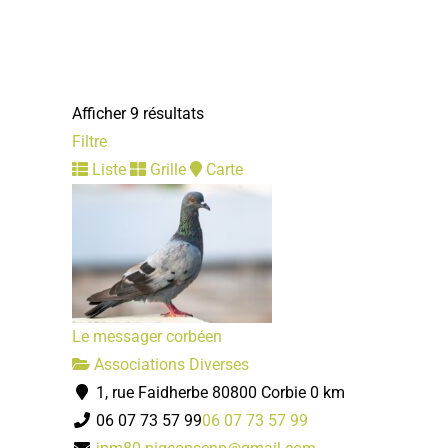
Direction de l'Action Educative, Jeunesse
Services municipaux
Place Jean Catelas 80800 Corbie
Afficher 9 résultats
03 22 96 43 86
03 22 96 43 86
Filtre
accueil.daes@mairie-corbie.fr
Liste
Grille
Carte
Mairie
Structure d'accueil de jeunes enfants Les Corbisous
Services municipaux
10, parking de l'Enclos 80800 Corbie
03 22 96 43 98
03 22 96 43 98
Le messager corbéen
lescorbisous@mairie-corbie.fr
Associations Diverses
Mairie
1, rue Faidherbe 80800 Corbie
0 km
06 07 73 57 99
06 07 73 57 99
Relais Assistants Maternels