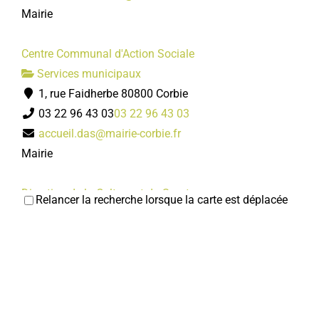
Mairie
Centre Communal d'Action Sociale
Services municipaux
1, rue Faidherbe 80800 Corbie
03 22 96 43 03
03 22 96 43 03
accueil.das@mairie-corbie.fr
Mairie
Direction de la Culture et du Sport
Relancer la recherche lorsque la carte est déplacée
Services municipaux
28/30, place de la République 80800 Corbie
03 22 96 43 30
03 22 96 43 30
serviceculturel@mairie-corbie.fr
Mairie