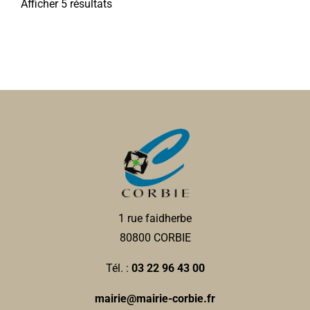
Afficher 5 résultats
1 rue faidherbe
80800 CORBIE
Tél. :
03 22 96 43 00
mairie@mairie-corbie.fr