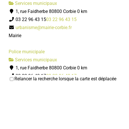
Services municipaux
1, rue Faidherbe 80800 Corbie
0 km
03 22 96 43 15
03 22 96 43 15
Mairie de Corbie
urbanisme@mairie-corbie.fr
Services municipaux
Mairie
1 Rue Faidherbe, 80800 Corbie
03 22 96 43 00
03 22 96 43 00
Police municipale
mairie@mairie-corbie.fr
Services municipaux
https://www.mairie-corbie.fr/
1, rue Faidherbe 80800 Corbie
0 km
03 22 96 43 17
03 22 96 43 17
Relancer la recherche lorsque la carte est déplacée
policemunicipale@mairie-corbie.fr
Mairie
Centre Communal d'Action Sociale
Services municipaux
1, rue Faidherbe 80800 Corbie
0 km