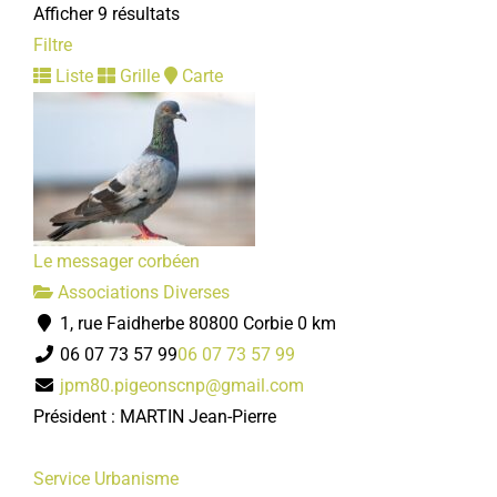
Afficher 9 résultats
10, parking de l'Enclos 80800 Corbie
Filtre
03 22 96 43 26
03 22 96 43 26
Liste
Grille
Carte
ram@mairie-corbie.fr
Mairie
Centre technique municipal
Services municipaux
35 rue Gambetta 80800 Corbie
Le messager corbéen
03 22 96 43 22
03 22 96 43 22
Associations Diverses
accueil.ctm@mairie-corbie.fr
1, rue Faidherbe 80800 Corbie
0 km
Mairie
06 07 73 57 99
06 07 73 57 99
jpm80.pigeonscnp@gmail.com
Président : MARTIN Jean-Pierre
Service Urbanisme