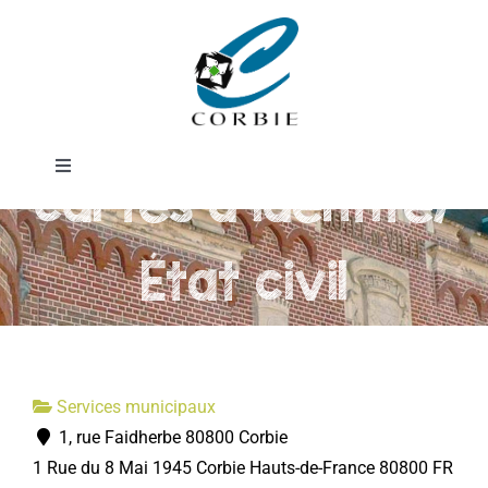
Passer
Service
au
contenu
passeports et
Toggle
cartes d'identité/
Navigation
Mairie
État civil
DÉMARCHES ADMINISTRATIVES
SERVICES MUNICIPAUX
Services municipaux
1, rue Faidherbe 80800 Corbie
PRATIQUE
1 Rue du 8 Mai 1945
Corbie
Hauts-de-France
80800
FR