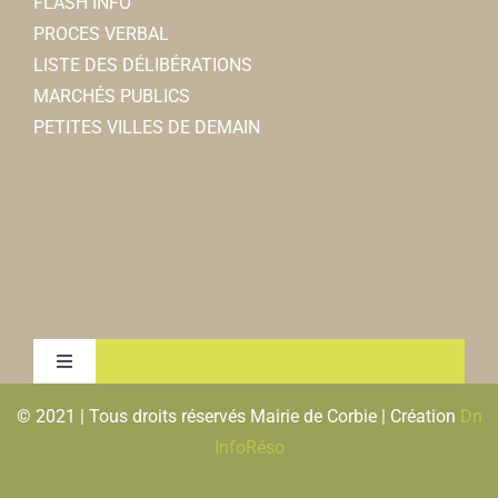
FLASH INFO
PROCES VERBAL
LISTE DES DÉLIBÉRATIONS
MARCHÉS PUBLICS
PETITES VILLES DE DEMAIN
Toggle
Navigation
© 2021 | Tous droits réservés Mairie de Corbie | Création
Dn
MENTIONS LEGALES & RGPD
InfoRéso
PLAN DU SITE